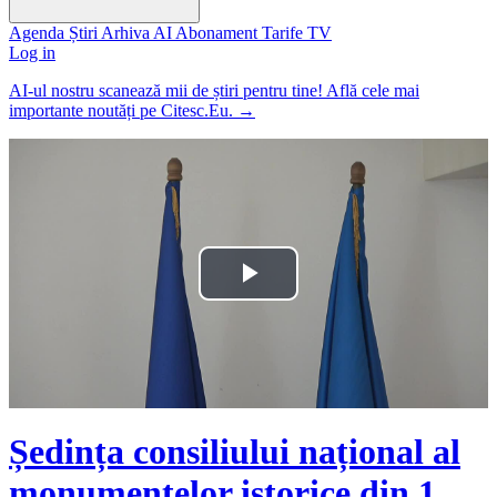
Agenda
Știri
Arhiva
AI
Abonament
Tarife
TV
Log in
AI-ul nostru scanează mii de știri pentru tine! Află cele mai
importante noutăți pe Citesc.Eu.
→
Play
Video
Ședința consiliului național al
monumentelor istorice din 1