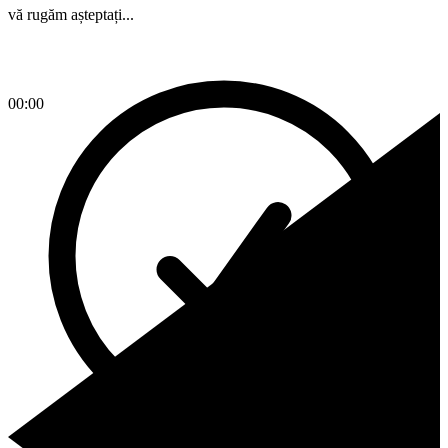
vă rugăm așteptați...
00:00