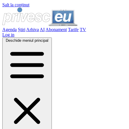
Salt la conținut
Agenda
Știri
Arhiva
AI
Abonament
Tarife
TV
Log in
Deschide meniul principal