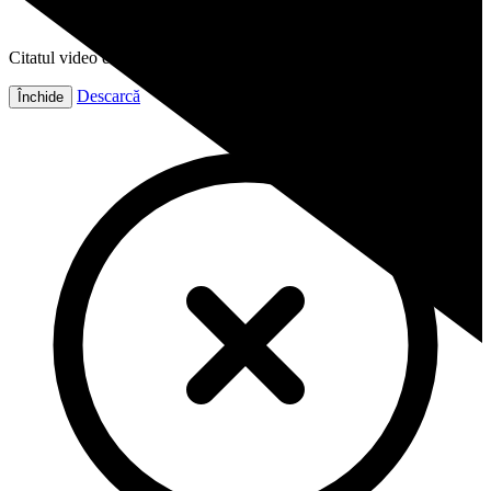
Citatul video este gata!
Descarcă
Închide