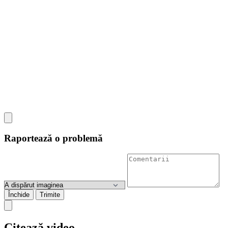
Raportează o problemă
Închide
Trimite
Citează video