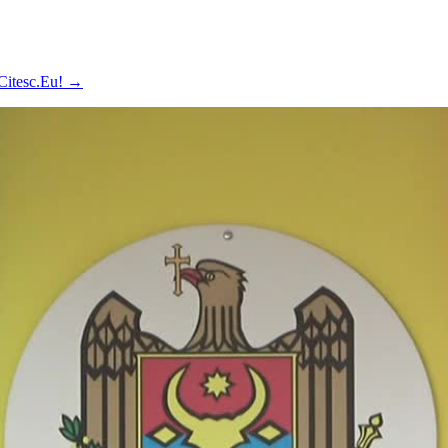
 Citesc.Eu!
→