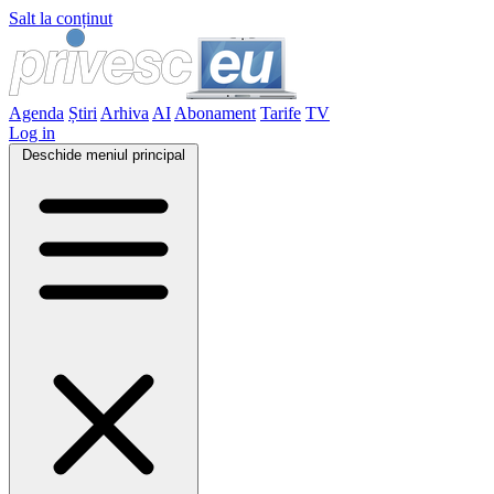
Salt la conținut
Agenda
Știri
Arhiva
AI
Abonament
Tarife
TV
Log in
Deschide meniul principal