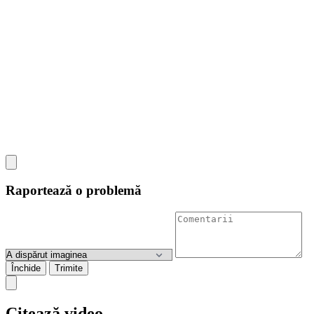
Raportează o problemă
Închide
Trimite
Citează video