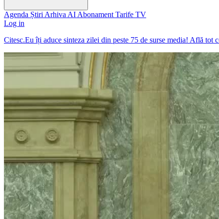
Agenda
Știri
Arhiva
AI
Abonament
Tarife
TV
Log in
Citesc.Eu îți aduce sinteza zilei din peste 75 de surse media! Află tot 