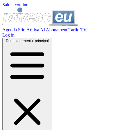
Salt la conținut
Agenda
Știri
Arhiva
AI
Abonament
Tarife
TV
Log in
Deschide meniul principal