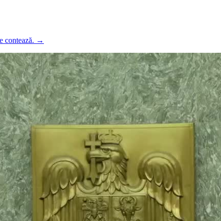
ce contează.
→