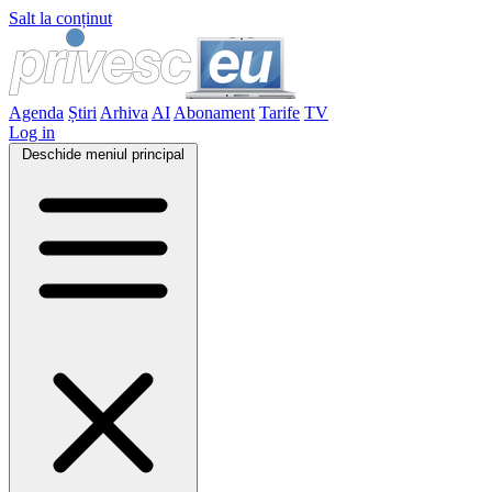
Salt la conținut
Agenda
Știri
Arhiva
AI
Abonament
Tarife
TV
Log in
Deschide meniul principal