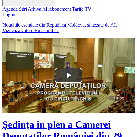
Agenda
Știri
Arhiva
AI
Abonament
Tarife
TV
Log in
Noutățile esențiale din Republica Moldova, sintezate de AI.
Vizitează Citesc.Eu acum!
→
Play
Video
Ședința în plen a Camerei
Deputaților României din 29