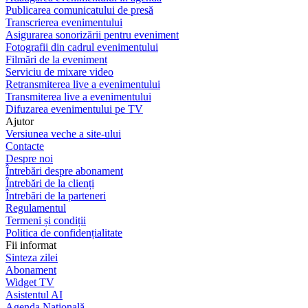
Publicarea comunicatului de presă
Transcrierea evenimentului
Asigurarea sonorizării pentru eveniment
Fotografii din cadrul evenimentului
Filmări de la eveniment
Serviciu de mixare video
Retransmiterea live a evenimentului
Transmiterea live a evenimentului
Difuzarea evenimentului pe TV
Ajutor
Versiunea veche a site-ului
Contacte
Despre noi
Întrebări despre abonament
Întrebări de la clienți
Întrebări de la parteneri
Regulamentul
Termeni și condiții
Politica de confidențialitate
Fii informat
Sinteza zilei
Abonament
Widget TV
Asistentul AI
Agenda Națională