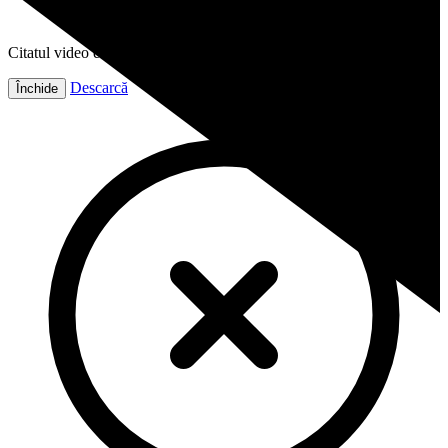
Citatul video este gata!
Descarcă
Închide