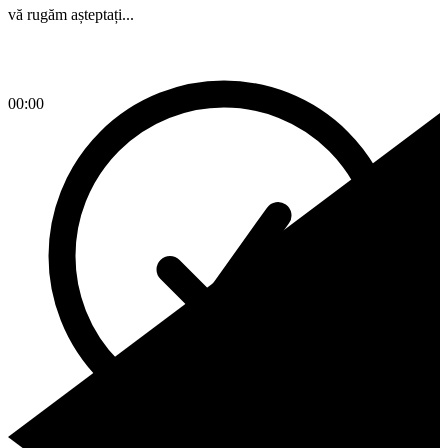
vă rugăm așteptați...
00:00