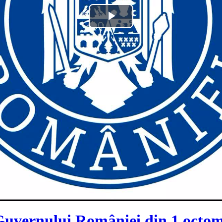
Play
Video
 Guvernului României din 1 octo