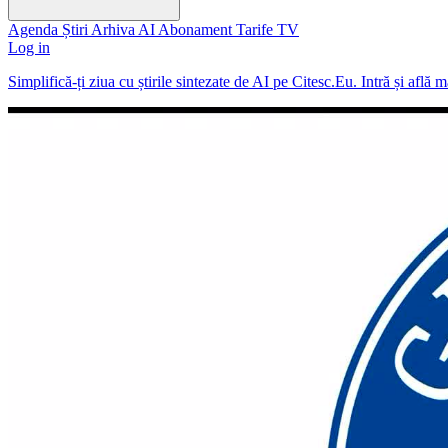
Agenda
Știri
Arhiva
AI
Abonament
Tarife
TV
Log in
Simplifică-ți ziua cu știrile sintezate de AI pe Citesc.Eu. Intră și află 