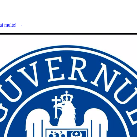
mai multe!
→