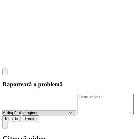
Raportează o problemă
Închide
Trimite
Citează video