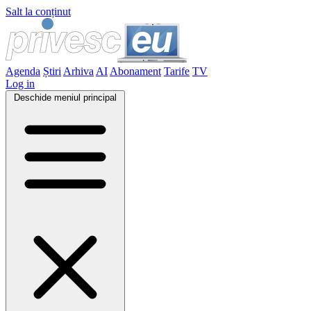
Salt la conținut
Agenda
Știri
Arhiva
AI
Abonament
Tarife
TV
Log in
Deschide meniul principal