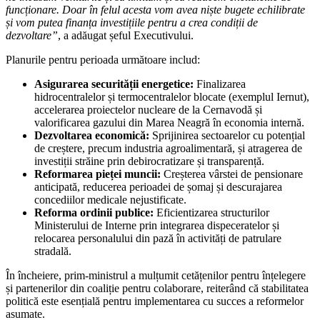
funcționare. Doar în felul acesta vom avea niște bugete echilibrate
și vom putea finanța investițiile pentru a crea condiții de
dezvoltare”
, a adăugat șeful Executivului.
Planurile pentru perioada următoare includ:
Asigurarea securității energetice:
Finalizarea
hidrocentralelor și termocentralelor blocate (exemplul Iernut),
accelerarea proiectelor nucleare de la Cernavodă și
valorificarea gazului din Marea Neagră în economia internă.
Dezvoltarea economică:
Sprijinirea sectoarelor cu potențial
de creștere, precum industria agroalimentară, și atragerea de
investiții străine prin debirocratizare și transparență.
Reformarea pieței muncii:
Creșterea vârstei de pensionare
anticipată, reducerea perioadei de șomaj și descurajarea
concediilor medicale nejustificate.
Reforma ordinii publice:
Eficientizarea structurilor
Ministerului de Interne prin integrarea dispeceratelor și
relocarea personalului din pază în activități de patrulare
stradală.
În încheiere, prim-ministrul a mulțumit cetățenilor pentru înțelegere
și partenerilor din coaliție pentru colaborare, reiterând că stabilitatea
politică este esențială pentru implementarea cu succes a reformelor
asumate.