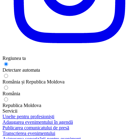
Regiunea ta
Detectare automata
România și Republica Moldova
România
Republica Moldova
Servicii
Unelte pentru profesioniști
Adaugarea evenimentului în agendă
Publicarea comunicatului de presă
Transcrierea evenimentului
Asigurarea sonorizării pentru eveniment