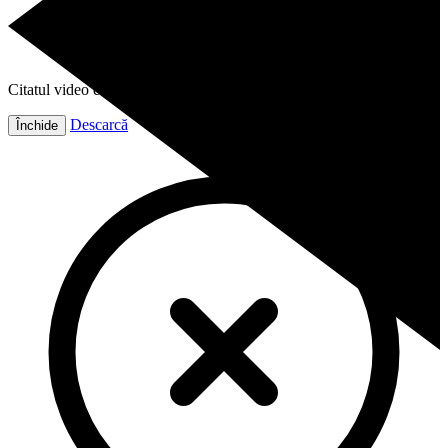
Citatul video este gata!
Descarcă
Închide