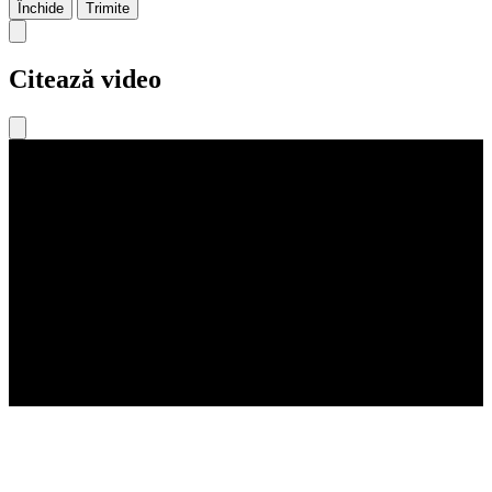
Închide
Trimite
Citează video