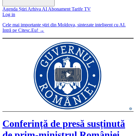
Agenda
Știri
Arhiva
AI
Abonament
Tarife
TV
Log in
Cele mai importante știri din Moldova, sintezate inteligent cu AI.
Intră pe Citesc.Eu!
→
Play
Video
Conferință de presă susținută
de prim-ministrul României,