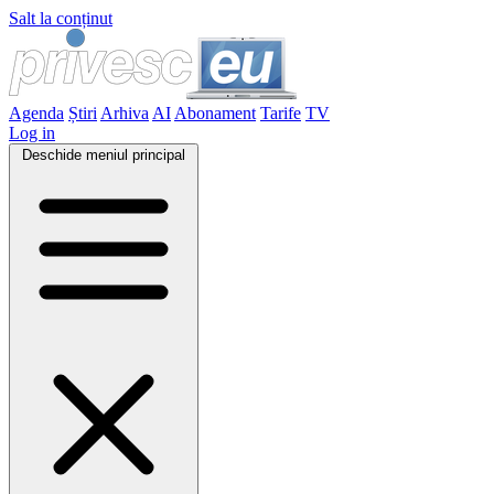
Salt la conținut
Agenda
Știri
Arhiva
AI
Abonament
Tarife
TV
Log in
Deschide meniul principal