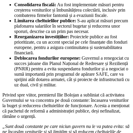
Consolidarea fiscală:
Au fost implementate măsuri pentru
creșterea veniturilor și îmbunătățirea colectării, inclusiv prin
combaterea firmelor fantomă și a evaziunii fiscale.
Limitarea cheltuielilor publice:
S-au aplicat măsuri precum
plafonarea salariilor în sectorul bugetar și reducerea unor
sporuri, descrise ca un prim pas necesar.
Reorganizarea investițiilor:
Proiectele publice au fost
prioritizate, cu un accent special pe cele finanțate din fonduri
europene, pentru a asigura continuitatea și sustenabilitatea
financiară.
Deblocarea fondurilor europene:
Guvernul a renegociat cu
succes jaloane din Planul Național de Redresare și Reziliență
(PNRR) pentru a evita suspendarea fondurilor și a negociat o
sumă importantă prin programul de apărare SAFE, care va
sprijini atât dotarea armatei, cât și proiecte de infrastructură cu
uz dual, civil și militar.
Privind spre viitor, premierul Ilie Bolojan a subliniat că activitatea
Guvernului se va concentra pe două constante: încasarea veniturilor
la buget și reducerea cheltuielilor de funcționare. Acesta a menționat
că pachetul de reformă a administrației publice, deși nefinalizat,
rămâne o urgență.
„Sunt două constante pe care niciun guvern nu le va putea evita: să
ne încasăm veniturile și să limităm și să reducem cheltuielile de