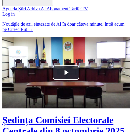
Agenda
Știri
Arhiva
AI
Abonament
Tarife
TV
Log in
Noutățile de azi, sintezate de AI în doar câteva minute. Intră acum
pe Citesc.Eu!
→
Play
Video
Ședința Comisiei Electorale
Centrale din 8 octombrie 2025