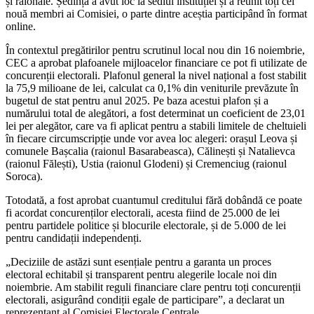
și raionale. Ședința a avut loc la sediul instituției și a reunit toți cei
nouă membri ai Comisiei, o parte dintre aceștia participând în format
online.
În contextul pregătirilor pentru scrutinul local nou din 16 noiembrie,
CEC a aprobat plafoanele mijloacelor financiare ce pot fi utilizate de
concurenții electorali. Plafonul general la nivel național a fost stabilit
la 75,9 milioane de lei, calculat ca 0,1% din veniturile prevăzute în
bugetul de stat pentru anul 2025. Pe baza acestui plafon și a
numărului total de alegători, a fost determinat un coeficient de 23,01
lei per alegător, care va fi aplicat pentru a stabili limitele de cheltuieli
în fiecare circumscripție unde vor avea loc alegeri: orașul Leova și
comunele Bașcalia (raionul Basarabeasca), Călinești și Natalievca
(raionul Fălești), Ustia (raionul Glodeni) și Cremenciug (raionul
Soroca).
Totodată, a fost aprobat cuantumul creditului fără dobândă ce poate
fi acordat concurenților electorali, acesta fiind de 25.000 de lei
pentru partidele politice și blocurile electorale, și de 5.000 de lei
pentru candidații independenți.
„Deciziile de astăzi sunt esențiale pentru a garanta un proces
electoral echitabil și transparent pentru alegerile locale noi din
noiembrie. Am stabilit reguli financiare clare pentru toți concurenții
electorali, asigurând condiții egale de participare”, a declarat un
reprezentant al Comisiei Electorale Centrale.