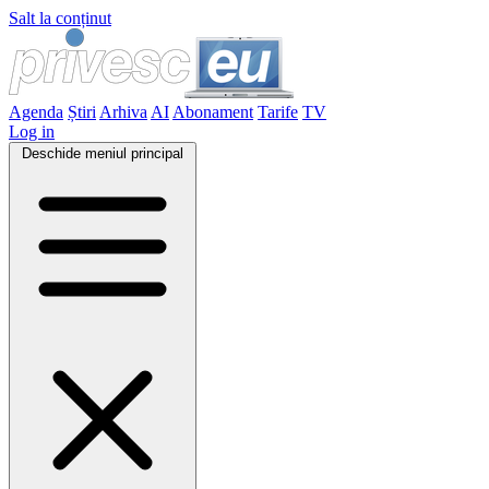
Salt la conținut
Agenda
Știri
Arhiva
AI
Abonament
Tarife
TV
Log in
Deschide meniul principal