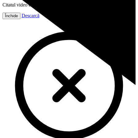
Citatul video este gata!
Descarcă
Închide