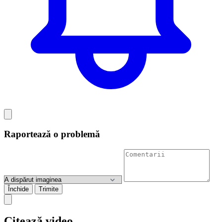
Raportează o problemă
Închide
Trimite
Citează video