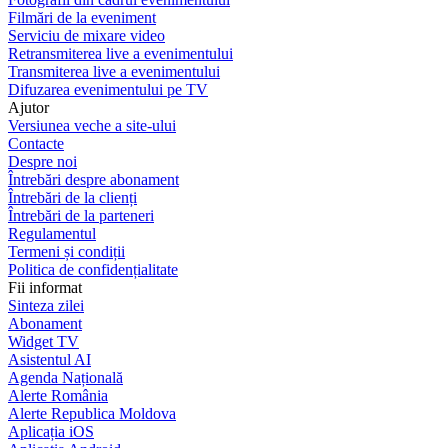
Filmări de la eveniment
Serviciu de mixare video
Retransmiterea live a evenimentului
Transmiterea live a evenimentului
Difuzarea evenimentului pe TV
Ajutor
Versiunea veche a site-ului
Contacte
Despre noi
Întrebări despre abonament
Întrebări de la clienți
Întrebări de la parteneri
Regulamentul
Termeni și condiții
Politica de confidențialitate
Fii informat
Sinteza zilei
Abonament
Widget TV
Asistentul AI
Agenda Națională
Alerte România
Alerte Republica Moldova
Aplicația iOS