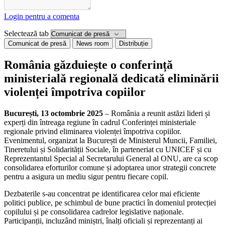
Login pentru a comenta
Selectează tab
Comunicat de presă
News room
Distribuție
România găzduiește o conferință
ministerială regională dedicată eliminării
violenței împotriva copiilor
București, 13 octombrie 2025
– România a reunit astăzi lideri și
experți din întreaga regiune în cadrul Conferinței ministeriale
regionale privind eliminarea violenței împotriva copiilor.
Evenimentul, organizat la București de Ministerul Muncii, Familiei,
Tineretului și Solidarității Sociale, în parteneriat cu UNICEF și cu
Reprezentantul Special al Secretarului General al ONU, are ca scop
consolidarea eforturilor comune și adoptarea unor strategii concrete
pentru a asigura un mediu sigur pentru fiecare copil.
Dezbaterile s-au concentrat pe identificarea celor mai eficiente
politici publice, pe schimbul de bune practici în domeniul protecției
copilului și pe consolidarea cadrelor legislative naționale.
Participanții, incluzând miniștri, înalți oficiali și reprezentanți ai