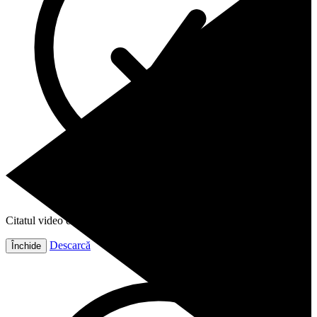
Citatul video este gata!
Descarcă
Închide