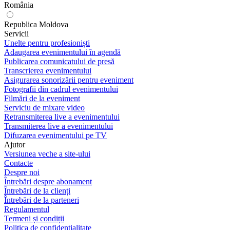
România
Republica Moldova
Servicii
Unelte pentru profesioniști
Adaugarea evenimentului în agendă
Publicarea comunicatului de presă
Transcrierea evenimentului
Asigurarea sonorizării pentru eveniment
Fotografii din cadrul evenimentului
Filmări de la eveniment
Serviciu de mixare video
Retransmiterea live a evenimentului
Transmiterea live a evenimentului
Difuzarea evenimentului pe TV
Ajutor
Versiunea veche a site-ului
Contacte
Despre noi
Întrebări despre abonament
Întrebări de la clienți
Întrebări de la parteneri
Regulamentul
Termeni și condiții
Politica de confidențialitate