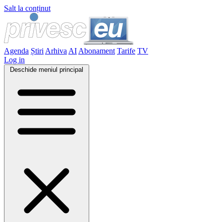
Salt la conținut
Agenda
Știri
Arhiva
AI
Abonament
Tarife
TV
Log in
Deschide meniul principal