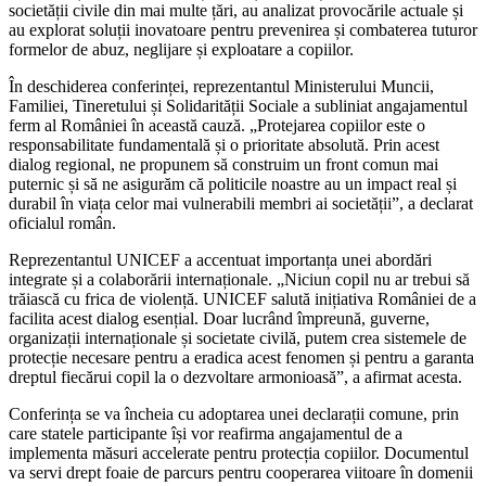
societății civile din mai multe țări, au analizat provocările actuale și
au explorat soluții inovatoare pentru prevenirea și combaterea tuturor
formelor de abuz, neglijare și exploatare a copiilor.
În deschiderea conferinței, reprezentantul Ministerului Muncii,
Familiei, Tineretului și Solidarității Sociale a subliniat angajamentul
ferm al României în această cauză. „Protejarea copiilor este o
responsabilitate fundamentală și o prioritate absolută. Prin acest
dialog regional, ne propunem să construim un front comun mai
puternic și să ne asigurăm că politicile noastre au un impact real și
durabil în viața celor mai vulnerabili membri ai societății”, a declarat
oficialul român.
Reprezentantul UNICEF a accentuat importanța unei abordări
integrate și a colaborării internaționale. „Niciun copil nu ar trebui să
trăiască cu frica de violență. UNICEF salută inițiativa României de a
facilita acest dialog esențial. Doar lucrând împreună, guverne,
organizații internaționale și societate civilă, putem crea sistemele de
protecție necesare pentru a eradica acest fenomen și pentru a garanta
dreptul fiecărui copil la o dezvoltare armonioasă”, a afirmat acesta.
Conferința se va încheia cu adoptarea unei declarații comune, prin
care statele participante își vor reafirma angajamentul de a
implementa măsuri accelerate pentru protecția copiilor. Documentul
va servi drept foaie de parcurs pentru cooperarea viitoare în domenii