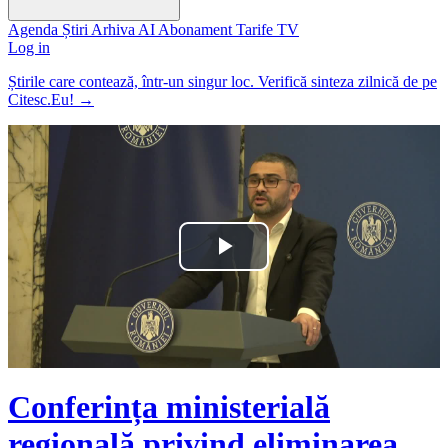
Agenda
Știri
Arhiva
AI
Abonament
Tarife
TV
Log in
Știrile care contează, într-un singur loc. Verifică sinteza zilnică de pe
Citesc.Eu!
→
Play
Video
Conferința ministerială
regională privind eliminarea