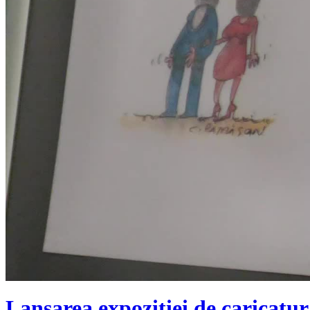
Lansarea expoziției de caricatur