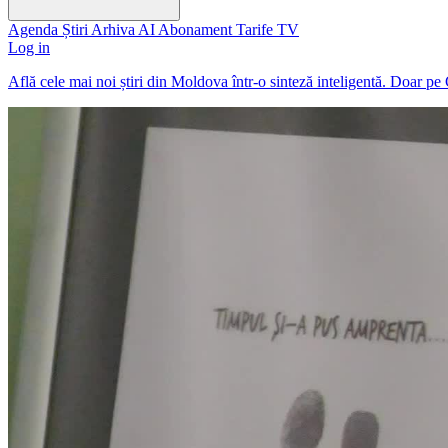
Agenda
Știri
Arhiva
AI
Abonament
Tarife
TV
Log in
Află cele mai noi știri din Moldova într-o sinteză inteligentă. Doar pe