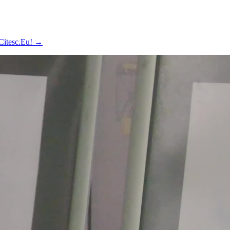
 Citesc.Eu!
→