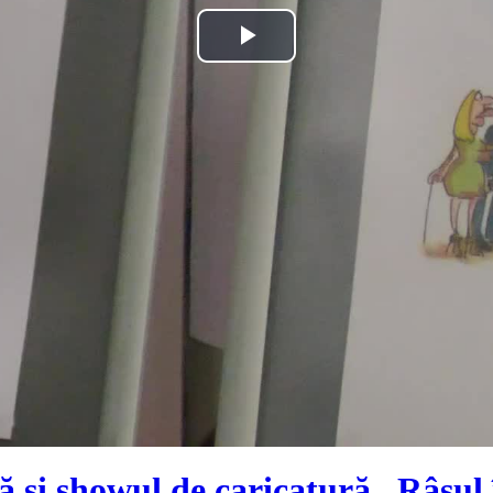
Play
Video
ă și showul de caricatură „Râsul 