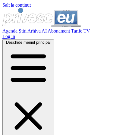
Salt la conținut
Agenda
Știri
Arhiva
AI
Abonament
Tarife
TV
Log in
Deschide meniul principal