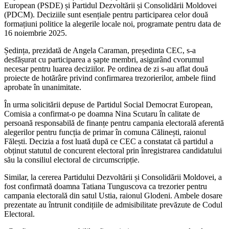
European (PSDE) și Partidul Dezvoltării și Consolidării Moldovei
(PDCM). Deciziile sunt esențiale pentru participarea celor două
formațiuni politice la alegerile locale noi, programate pentru data de
16 noiembrie 2025.
Ședința, prezidată de Angela Caraman, președinta CEC, s-a
desfășurat cu participarea a șapte membri, asigurând cvorumul
necesar pentru luarea deciziilor. Pe ordinea de zi s-au aflat două
proiecte de hotărâre privind confirmarea trezorierilor, ambele fiind
aprobate în unanimitate.
În urma solicitării depuse de Partidul Social Democrat European,
Comisia a confirmat-o pe doamna Nina Scutaru în calitate de
persoană responsabilă de finanțe pentru campania electorală aferentă
alegerilor pentru funcția de primar în comuna Călinești, raionul
Fălești. Decizia a fost luată după ce CEC a constatat că partidul a
obținut statutul de concurent electoral prin înregistrarea candidatului
său la consiliul electoral de circumscripție.
Similar, la cererea Partidului Dezvoltării și Consolidării Moldovei, a
fost confirmată doamna Tatiana Tunguscova ca trezorier pentru
campania electorală din satul Ustia, raionul Glodeni. Ambele dosare
prezentate au întrunit condițiile de admisibilitate prevăzute de Codul
Electoral.