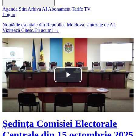
Agenda
Știri
Arhiva
AI
Abonament
Tarife
TV
Log in
Noutățile esențiale din Republica Moldova, sintezate de AI.
Vizitează Citesc.Eu acum!
→
Play
Video
Ședința Comisiei Electorale
Centrale din 15 octombrie 2025