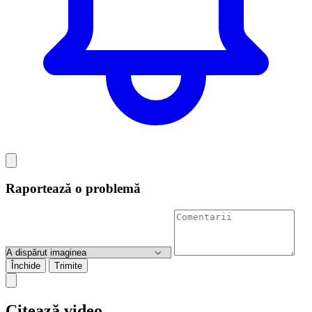
Raportează o problemă
Închide
Trimite
Citează video