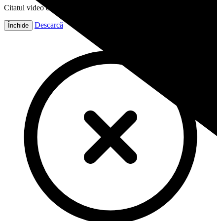
Citatul video este gata!
Descarcă
Închide