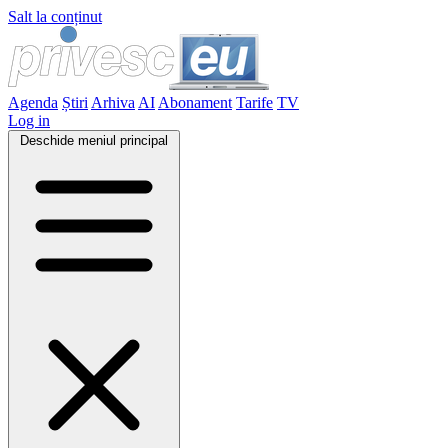
Salt la conținut
Agenda
Știri
Arhiva
AI
Abonament
Tarife
TV
Log in
Deschide meniul principal