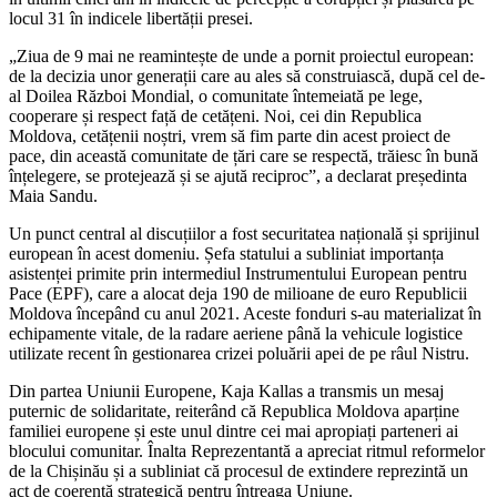
locul 31 în indicele libertății presei.
„Ziua de 9 mai ne reamintește de unde a pornit proiectul european:
de la decizia unor generații care au ales să construiască, după cel de-
al Doilea Război Mondial, o comunitate întemeiată pe lege,
cooperare și respect față de cetățeni. Noi, cei din Republica
Moldova, cetățenii noștri, vrem să fim parte din acest proiect de
pace, din această comunitate de țări care se respectă, trăiesc în bună
înțelegere, se protejează și se ajută reciproc”, a declarat președinta
Maia Sandu.
Un punct central al discuțiilor a fost securitatea națională și sprijinul
european în acest domeniu. Șefa statului a subliniat importanța
asistenței primite prin intermediul Instrumentului European pentru
Pace (EPF), care a alocat deja 190 de milioane de euro Republicii
Moldova începând cu anul 2021. Aceste fonduri s-au materializat în
echipamente vitale, de la radare aeriene până la vehicule logistice
utilizate recent în gestionarea crizei poluării apei de pe râul Nistru.
Din partea Uniunii Europene, Kaja Kallas a transmis un mesaj
puternic de solidaritate, reiterând că Republica Moldova aparține
familiei europene și este unul dintre cei mai apropiați parteneri ai
blocului comunitar. Înalta Reprezentantă a apreciat ritmul reformelor
de la Chișinău și a subliniat că procesul de extindere reprezintă un
act de coerență strategică pentru întreaga Uniune.