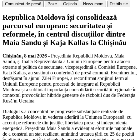
Comunicat de presă
Poze
Oglinda
News room
Distribuție
Republica Moldova își consolidează
parcursul european: securitatea și
reformele, în centrul discuțiilor dintre
Maia Sandu și Kaja Kallas la Chișinău
Chișinău, 8 mai 2026
- Președinta Republicii Moldova, Maia
Sandu, și Înalta Reprezentantă a Uniunii Europene pentru afaceri
externe și politica de securitate, vicepreședintă a Comisiei Europene,
Kaja Kallas, au susținut o conferință de presă comună. Evenimentul,
desfășurat în ajunul Zilei Europei, a reconfirmat sprijinul ferm al
Uniunii Europene pentru procesul de integrare al Republicii
Moldova și a subliniat importanța consolidării securității regionale în
contextul provocărilor hibride generate de războiul dus de Federația
Rusă în Ucraina.
Dialogul s-a concentrat pe progresele substanțiale realizate de
Republica Moldova în vederea aderării la Uniunea Europeană, cu
accent pe reformele din justiție, libertatea presei și independența
energetică. Președinta Maia Sandu a evidențiat eforturile naționale
de a construi un stat rezilient, amintind urcarea țării cu 25 de poziții
în ultimii cinci ani în indicele de percepție a corupției și plasarea pe