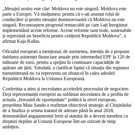
„Mesajul nostru este clar: Moldova nu este singură. Moldova este
parte a Europei. Vă mulțumesc pentru că v-ați asumat rolul de
conducător și pentru mesajul dumneavoastră că Moldova nu este
singură. Recunoaștem progresul remarcabil pe care l-ați înregistrat
implementând aceste reforme. Aceste reforme sunt reale, sustenabile
și reprezintă un beneficiu pentru cetățenii Republicii Moldova”, a
afirmat Kaja Kallas.
Oficialul european a menționat, de asemenea, intenția de a propune
dublarea asistenței financiare anuale prin intermediul EPF la 120 de
milioane de euro, pentru a sprijini în continuare capacitățile de
apărare ale țării. Totodată, a clarificat faptul că situația din regiunea
transnistreană nu va reprezenta un obstacol în calea aderării
Republicii Moldova la Uniunea Europeană.
Conferința a atins și necesitatea accelerării procesului de negociere.
Deși reprezentanții europeni au subliniat necesitatea de a profita de
actuala „fereastră de oportunitate” politică la nivel european,
președinta Maia Sandu a reafirmat obiectivul strategic al Chișinăului
de a finaliza și semna tratatul de aderare până în anul 2028,
demonstrând angajamentul ferm al statului de a deveni membru cu
drepturi depline al Uniunii Europene într-un orizont de timp
ambițios.