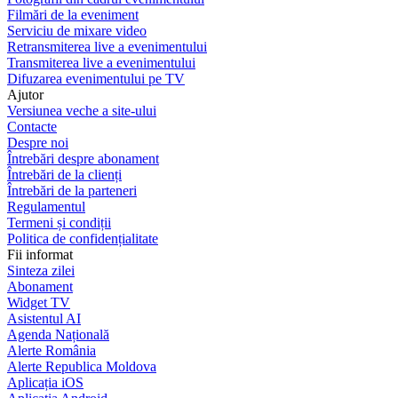
Filmări de la eveniment
Serviciu de mixare video
Retransmiterea live a evenimentului
Transmiterea live a evenimentului
Difuzarea evenimentului pe TV
Ajutor
Versiunea veche a site-ului
Contacte
Despre noi
Întrebări despre abonament
Întrebări de la clienți
Întrebări de la parteneri
Regulamentul
Termeni și condiții
Politica de confidențialitate
Fii informat
Sinteza zilei
Abonament
Widget TV
Asistentul AI
Agenda Națională
Alerte România
Alerte Republica Moldova
Aplicația iOS