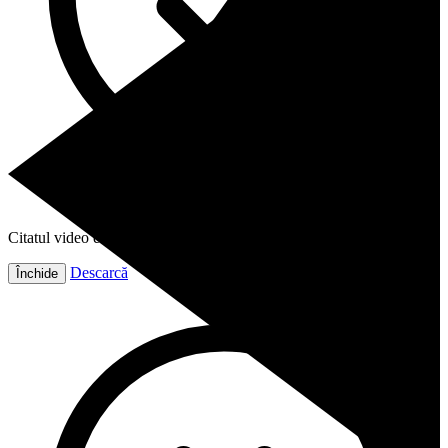
Citatul video este gata!
Descarcă
Închide