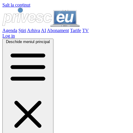
Salt la conținut
Agenda
Știri
Arhiva
AI
Abonament
Tarife
TV
Log in
Deschide meniul principal