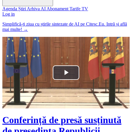
Agenda
Știri
Arhiva
AI
Abonament
Tarife
TV
Log in
Simplifică-ți ziua cu știrile sintezate de AI pe Citesc.Eu. Intră și află
mai multe!
→
Play
Video
Conferință de presă susținută
de președinta Republicii