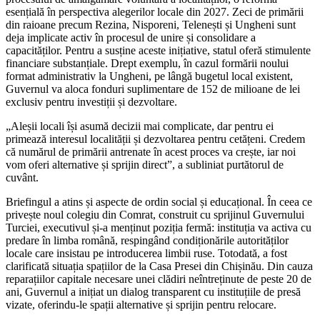
esențială în perspectiva alegerilor locale din 2027. Zeci de primării
din raioane precum Rezina, Nisporeni, Telenești și Ungheni sunt
deja implicate activ în procesul de unire și consolidare a
capacităților. Pentru a susține aceste inițiative, statul oferă stimulente
financiare substanțiale. Drept exemplu, în cazul formării noului
format administrativ la Ungheni, pe lângă bugetul local existent,
Guvernul va aloca fonduri suplimentare de 152 de milioane de lei
exclusiv pentru investiții și dezvoltare.
„Aleșii locali își asumă decizii mai complicate, dar pentru ei
primează interesul localității și dezvoltarea pentru cetățeni. Credem
că numărul de primării antrenate în acest proces va crește, iar noi
vom oferi alternative și sprijin direct”, a subliniat purtătorul de
cuvânt.
Briefingul a atins și aspecte de ordin social și educațional. În ceea ce
privește noul colegiu din Comrat, construit cu sprijinul Guvernului
Turciei, executivul și-a menținut poziția fermă: instituția va activa cu
predare în limba română, respingând condiționările autorităților
locale care insistau pe introducerea limbii ruse. Totodată, a fost
clarificată situația spațiilor de la Casa Presei din Chișinău. Din cauza
reparațiilor capitale necesare unei clădiri neîntreținute de peste 20 de
ani, Guvernul a inițiat un dialog transparent cu instituțiile de presă
vizate, oferindu-le spații alternative și sprijin pentru relocare.