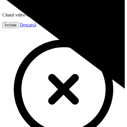
Citatul video este gata!
Descarcă
Închide