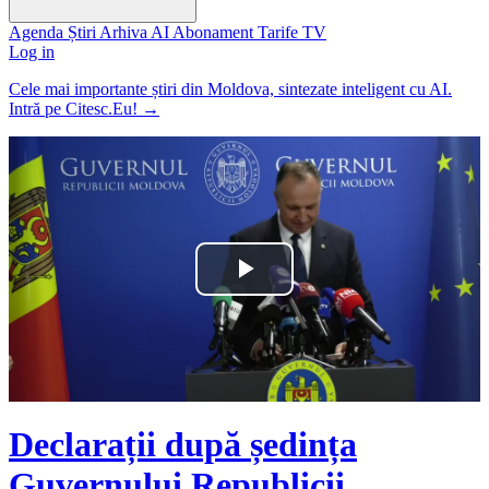
Agenda
Știri
Arhiva
AI
Abonament
Tarife
TV
Log in
Cele mai importante știri din Moldova, sintezate inteligent cu AI.
Intră pe Citesc.Eu!
→
Play
Video
Declarații după ședința
Guvernului Republicii