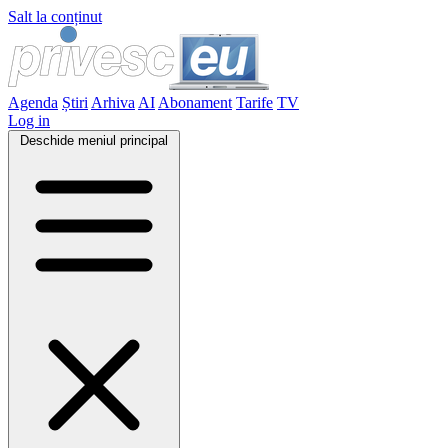
Salt la conținut
Agenda
Știri
Arhiva
AI
Abonament
Tarife
TV
Log in
Deschide meniul principal