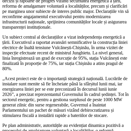
decizii și rapoarte de progres vizând securitatea energetică a țării,
reforma de amalgamare voluntară a localităților, precum și clarificări
pe marginea unor subiecte de interes public major. Declarațiile vin să
reconfirme angajamentul executivului pentru modernizarea
infrastructurii naționale, sprijinirea comunităților locale și asigurarea
transparenței instituționale.
Un subiect central al declarațiilor a vizat independența energetică a
țării. Executivul a raportat avansări semnificative la construcția liniei
electrice de înaltă tensiune Vulcănești-Chișinău, în urma vizitei de
inspecție efectuate recent de ministrul Junghietu. La nivel general,
linia înregistrează un grad de execuție de 95%, stația Vulcănești este
finalizată în proporție de 75%, iar stația Chișinău a atins pragul de
80%.
„Acest proiect este de o importanță strategică națională. Lucrările de
instalare sunt menite să fie încheiate până la sfârșitul lunii mai, iar
energizarea liniei per se este preconizată în decursul lunii iunie
2026”, a precizat reprezentantul Guvernului în cadrul ședinței. Tot în
sectorul energetic, pentru a gestiona surplusul de peste 1000 MW
generat zilnic din surse regenerabile, Guvernul a înaintat
Parlamentului un pachet de măsuri vizând debirocratizarea și
stimularea fiscală a instalării rapide a bateriilor de stocare.
Pe plan administrativ, autoritățile au evidențiat dinamica pozitivă a
procesului de amalgamare voluntară a localităților, o reformă