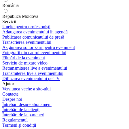
România
Republica Moldova
Servicii
Unelte pentru profesioniști
Adaugarea evenimentului în agendă
Publicarea comunicatului de presă
Transcrierea evenimentului
Asigurarea sonorizării pentru eveniment
Fotografii din cadrul evenimentului
Filmări de la eveniment
Serviciu de mixare video
Retransmiterea live a evenimentului
Transmiterea live a evenimentului
Difuzarea evenimentului pe TV
Ajutor
Versiunea veche a site-ului
Contacte
Despre noi
Întrebări despre abonament
Întrebări de la clienți
Întrebări de la parteneri
Regulamentul
Termeni și condiții