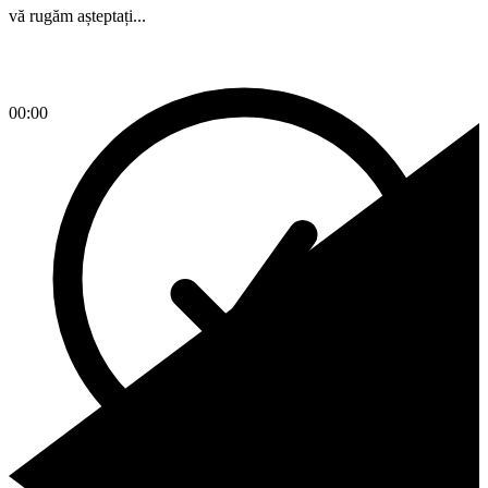
vă rugăm așteptați...
00:00