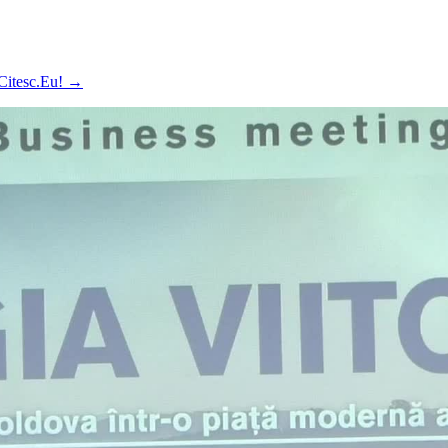
 Citesc.Eu!
→