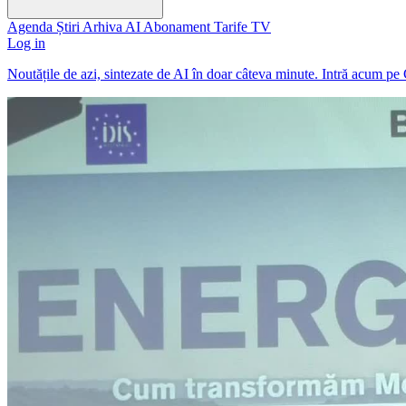
Agenda
Știri
Arhiva
AI
Abonament
Tarife
TV
Log in
Noutățile de azi, sintezate de AI în doar câteva minute. Intră acum pe