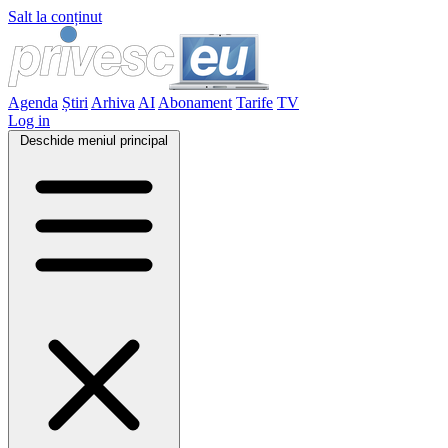
Salt la conținut
Agenda
Știri
Arhiva
AI
Abonament
Tarife
TV
Log in
Deschide meniul principal