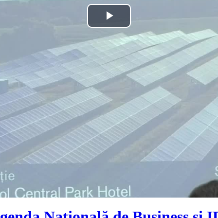
Play
Video
enda Naţională de Business și ID