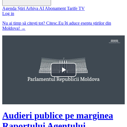
Agenda
Știri
Arhiva
AI
Abonament
Tarife
TV
Log in
Nu ai timp să citești tot? Citesc.Eu îți aduce esența știrilor din
Moldova!
→
Play
Video
Audieri publice pe marginea
Raportului Agentului