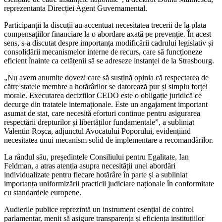
reprezentanta Direcției Agent Guvernamental.
Participanții la discuții au accentuat necesitatea trecerii de la plata
compensațiilor financiare la o abordare axată pe prevenție. În acest
sens, s-a discutat despre importanța modificării cadrului legislativ și
consolidării mecanismelor interne de recurs, care să funcționeze
eficient înainte ca cetățenii să se adreseze instanței de la Strasbourg.
„Nu avem anumite dovezi care să susțină opinia că respectarea de
către statele membre a hotărârilor se datorează pur și simplu forței
morale. Executarea deciziilor CEDO este o obligație juridică ce
decurge din tratatele internaționale. Este un angajament important
asumat de stat, care necesită eforturi continue pentru asigurarea
respectării drepturilor și libertăților fundamentale”, a subliniat
Valentin Roșca, adjunctul Avocatului Poporului, evidențiind
necesitatea unui mecanism solid de implementare a recomandărilor.
La rândul său, președintele Consiliului pentru Egalitate, Ian
Feldman, a atras atenția asupra necesității unei abordări
individualizate pentru fiecare hotărâre în parte și a subliniat
importanța uniformizării practicii judiciare naționale în conformitate
cu standardele europene.
Audierile publice reprezintă un instrument esențial de control
parlamentar, menit să asigure transparența și eficiența instituțiilor