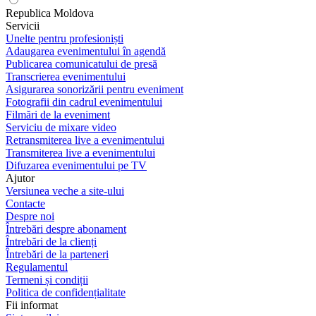
Republica Moldova
Servicii
Unelte pentru profesioniști
Adaugarea evenimentului în agendă
Publicarea comunicatului de presă
Transcrierea evenimentului
Asigurarea sonorizării pentru eveniment
Fotografii din cadrul evenimentului
Filmări de la eveniment
Serviciu de mixare video
Retransmiterea live a evenimentului
Transmiterea live a evenimentului
Difuzarea evenimentului pe TV
Ajutor
Versiunea veche a site-ului
Contacte
Despre noi
Întrebări despre abonament
Întrebări de la clienți
Întrebări de la parteneri
Regulamentul
Termeni și condiții
Politica de confidențialitate
Fii informat