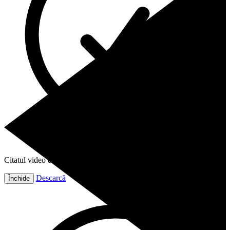
Citatul video este gata!
Descarcă
Închide