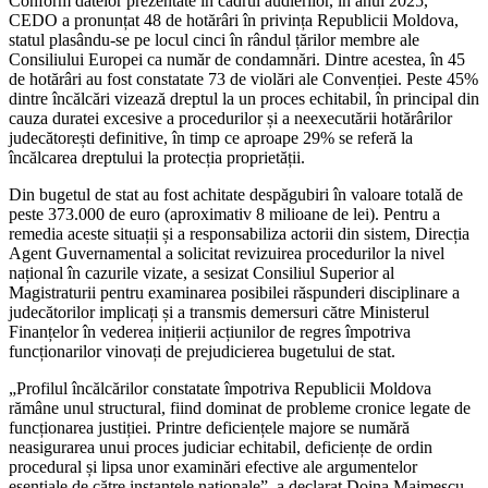
Conform datelor prezentate în cadrul audierilor, în anul 2025,
CEDO a pronunțat 48 de hotărâri în privința Republicii Moldova,
statul plasându-se pe locul cinci în rândul țărilor membre ale
Consiliului Europei ca număr de condamnări. Dintre acestea, în 45
de hotărâri au fost constatate 73 de violări ale Convenției. Peste 45%
dintre încălcări vizează dreptul la un proces echitabil, în principal din
cauza duratei excesive a procedurilor și a neexecutării hotărârilor
judecătorești definitive, în timp ce aproape 29% se referă la
încălcarea dreptului la protecția proprietății.
Din bugetul de stat au fost achitate despăgubiri în valoare totală de
peste 373.000 de euro (aproximativ 8 milioane de lei). Pentru a
remedia aceste situații și a responsabiliza actorii din sistem, Direcția
Agent Guvernamental a solicitat revizuirea procedurilor la nivel
național în cazurile vizate, a sesizat Consiliul Superior al
Magistraturii pentru examinarea posibilei răspunderi disciplinare a
judecătorilor implicați și a transmis demersuri către Ministerul
Finanțelor în vederea inițierii acțiunilor de regres împotriva
funcționarilor vinovați de prejudicierea bugetului de stat.
„Profilul încălcărilor constatate împotriva Republicii Moldova
rămâne unul structural, fiind dominat de probleme cronice legate de
funcționarea justiției. Printre deficiențele majore se numără
neasigurarea unui proces judiciar echitabil, deficiențe de ordin
procedural și lipsa unor examinări efective ale argumentelor
esențiale de către instanțele naționale”, a declarat Doina Maimescu,