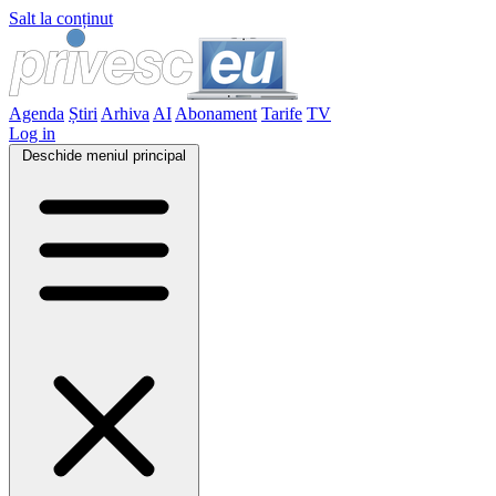
Salt la conținut
Agenda
Știri
Arhiva
AI
Abonament
Tarife
TV
Log in
Deschide meniul principal