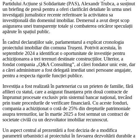
Partidului Acțiune și Solidaritate (PAS), Alexandr Trubca, a susținut
un briefing de presă pentru a oferi clarificări detaliate în urma unei
investigații jurnalistice recente referitoare la activitatea sa
investițională din domeniul imobiliar. Demersul a avut drept scop
asigurarea unei transparențe totale și combaterea oricăror speculații
apărute în spațiul public.
În cadrul declarațiilor sale, parlamentarul a explicat cronologia
proiectului imobiliar din comuna Trușeni. Potrivit acestuia, în
septembrie 2024 a identificat o oportunitate de investiție pentru
achiziționarea a trei terenuri destinate construcțiilor. Ulterior, a
fondat compania „Q&A Consulting”, al cărei fondator unic este, dar
a cărei administrare a fost delegată imediat unei persoane angajate,
pentru a respecta rigorile funcției publice.
Investiția a fost realizată în parteneriat cu un prieten de familie, fără
afilieri cu statul, care a asigurat finanțarea prin două contracte de
împrumut procesate exclusiv prin sistemul bancar național, trecând
prin toate procedurile de verificare financiară. Cu aceste fonduri,
compania a achiziționat o cotă de 25% din drepturile patrimoniale
asupra terenurilor, iar în martie 2025 a fost semnat un contract de
societate civilă cu un dezvoltator imobiliar recunoscut.
Un aspect central al prezentării a fost decizia de a modifica
parametrii urbanistici ai proiectului în favoarea dezvoltării durabile a