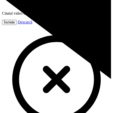
Citatul video este gata!
Descarcă
Închide