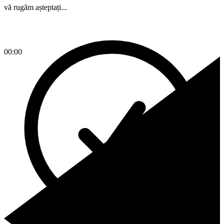
vă rugăm așteptați...
00:00