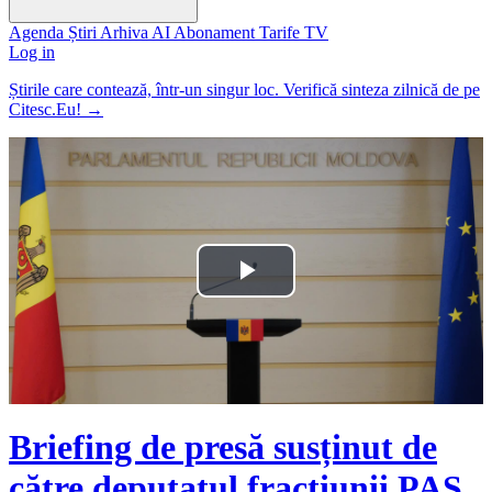
Agenda
Știri
Arhiva
AI
Abonament
Tarife
TV
Log in
Știrile care contează, într-un singur loc. Verifică sinteza zilnică de pe
Citesc.Eu!
→
Play
Video
Briefing de presă susținut de
către deputatul fracțiunii PAS,