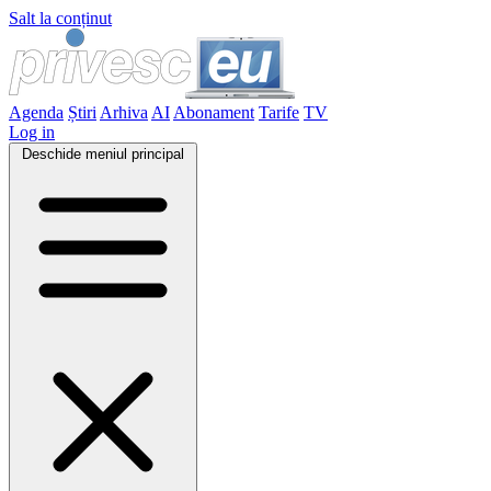
Salt la conținut
Agenda
Știri
Arhiva
AI
Abonament
Tarife
TV
Log in
Deschide meniul principal