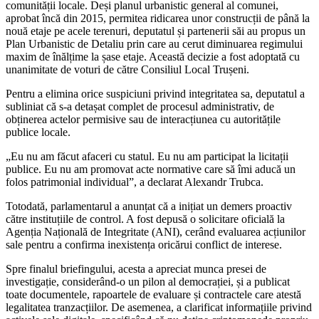
comunității locale. Deși planul urbanistic general al comunei,
aprobat încă din 2015, permitea ridicarea unor construcții de până la
nouă etaje pe acele terenuri, deputatul și partenerii săi au propus un
Plan Urbanistic de Detaliu prin care au cerut diminuarea regimului
maxim de înălțime la șase etaje. Această decizie a fost adoptată cu
unanimitate de voturi de către Consiliul Local Trușeni.
Pentru a elimina orice suspiciuni privind integritatea sa, deputatul a
subliniat că s-a detașat complet de procesul administrativ, de
obținerea actelor permisive sau de interacțiunea cu autoritățile
publice locale.
„Eu nu am făcut afaceri cu statul. Eu nu am participat la licitații
publice. Eu nu am promovat acte normative care să îmi aducă un
folos patrimonial individual”, a declarat Alexandr Trubca.
Totodată, parlamentarul a anunțat că a inițiat un demers proactiv
către instituțiile de control. A fost depusă o solicitare oficială la
Agenția Națională de Integritate (ANI), cerând evaluarea acțiunilor
sale pentru a confirma inexistența oricărui conflict de interese.
Spre finalul briefingului, acesta a apreciat munca presei de
investigație, considerând-o un pilon al democrației, și a publicat
toate documentele, rapoartele de evaluare și contractele care atestă
legalitatea tranzacțiilor. De asemenea, a clarificat informațiile privind