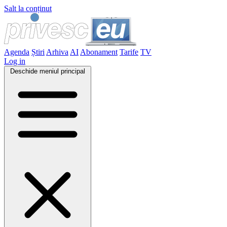
Salt la conținut
Agenda
Știri
Arhiva
AI
Abonament
Tarife
TV
Log in
Deschide meniul principal