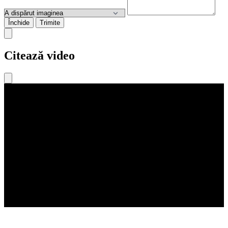
Închide
Trimite
Citează video