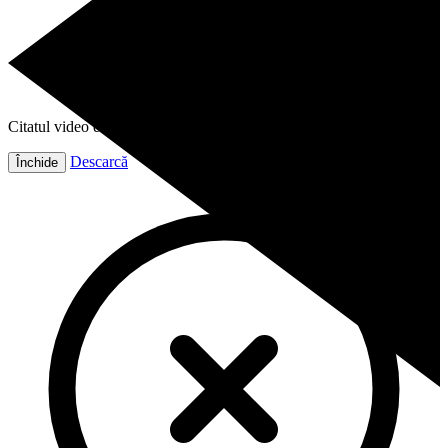
Citatul video este gata!
Descarcă
Închide