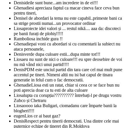
Denis
ideile sunt bune...am incredere in de ei!!!
Ghenadie
si apreciaza faptul ca macar cineva face ceva bun
pentru tineri,
Denis
el de abordari la tema nu este capabil..primeste bani ca
sa strige prostii numai...un provocator ordinar
Liosa
proiecte idei valori și ... restul nikă.... aaa da: discoteci
pe banii furați de plohiș!!!!!
Rambo
liosa inchide gura !!
Ghenadie
pai voni cu abordari si cu comentarii la subiect nu
ataca persoanele,
Denis
verde dupa culoare estii...dupa minte tot!!!
Liosa
eu nu sunt de nici o culoare!!! eu spre deosebire de voi
nu mă vând nici unui partid!!!!
Denis
PDM este unciul partid din tara care cel mai mult pune
accentul pe tineri. Nimeni altii nu isi bat capul de tinara
generatie in felul cum o fac democratii.
Ghenadie
Liosa esti un ratat, chiar si ceea ce se face bun nu
poti aprecia doar ca tu esti de alta culoare
Liosa
lupta cu corupția?????????? întrebați-l pe drugu vostru
Zubco și Chetraru
Liosa
oooo iaka Buligari, ciomadanu care împarte banii la
blogheri!!!!
eugen
Lios ce ai baut gaz?
Denis
Respect pentru tinerii democrati. Una dintre cele mai
puternice echipe de tineret din R.Moldova