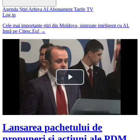
Agenda
Știri
Arhiva
AI
Abonament
Tarife
TV
Log in
Cele mai importante știri din Moldova, sintezate inteligent cu AI.
Intră pe Citesc.Eu!
→
Play
Video
Lansarea pachetului de
propuneri și acțiuni ale PDM