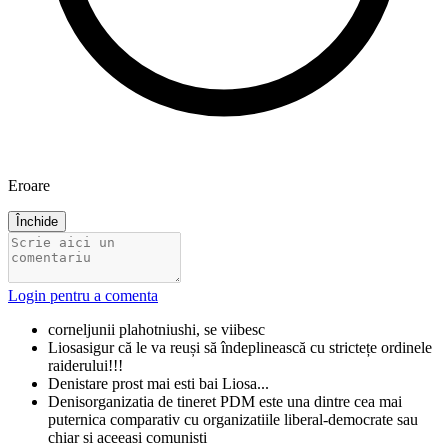
Eroare
Închide
Login pentru a comenta
cornel
junii plahotniushi, se viibesc
Liosa
sigur că le va reuși să îndeplinească cu strictețe ordinele
raiderului!!!
Denis
tare prost mai esti bai Liosa...
Denis
organizatia de tineret PDM este una dintre cea mai
puternica comparativ cu organizatiile liberal-democrate sau
chiar si aceeasi comunisti