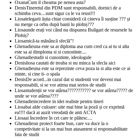
Oxana
Cum il cheama pe nenea asta?
Denis
Tineretul din PDM sunt responsabili, dornici de a
schimba ceva....sunt sigur ca le va reusi!!!
Liosa
telegarii ăștia chiar consideră că cineva îi susține ??? și
nu merge ca orbu după banii lu plohiș???
Liosa
unde erați voi când nu dispunea Buligari de resursele lu
Plohiș?
Liosa
mică-ta mănâncă sfeclă”!
Ghenadie
una este sa ai diploma asa cum cred ca ai tu si alta
este sa ai dimploma si si cunostinte....
Ghenadie
studii si cunostinte, ideologule
Denis
liosa cautati de treaba si nu minca la sfecla aici
Ghenadie
una este sa reprezinte ceva poza ta si alta este ce ai
minte, si cine ti- o spala
Denis
De acord...in cazul dat si studentii vor deveni mai
responsabili, si se vor atirna mai serios de studii
Liosa
studenții se vor atârna??????????? se vor atârna????? de
unde se vor atârna????
Ghenadie
incredere in idei realiste pentru tineri
Liosa
bai alde culoare: uite mai bine la poză și ce exprimă
ea!!!! dacă ai auzit vreodată de anti ACTA
Liosa
ai încredere în cei care te plătesc....
Ghenadie
un proiect foarte bun, care va duce la o
competivitate si la un mai bun atasament si responsabilitate
fata de studii