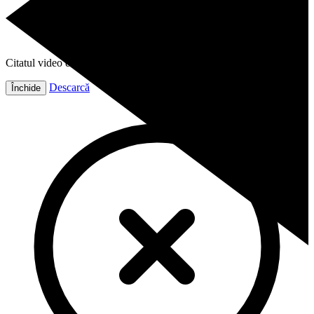
Citatul video este gata!
Descarcă
Închide