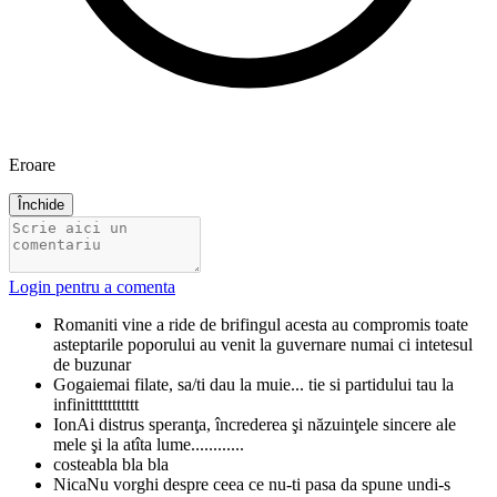
Eroare
Închide
Login pentru a comenta
Roman
iti vine a ride de brifingul acesta au compromis toate
asteptarile poporului au venit la guvernare numai ci intetesul
de buzunar
Gogaie
mai filate, sa/ti dau la muie... tie si partidului tau la
infinittttttttttt
Ion
Ai distrus speranţa, încrederea şi năzuinţele sincere ale
mele şi la atîta lume............
costea
bla bla bla
Nica
Nu vorghi despre ceea ce nu-ti pasa da spune undi-s