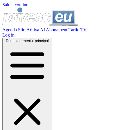
Salt la conținut
Agenda
Știri
Arhiva
AI
Abonament
Tarife
TV
Log in
Deschide meniul principal