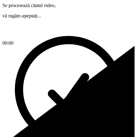
Se procesează citatul video,
vă rugăm așteptați...
00:00