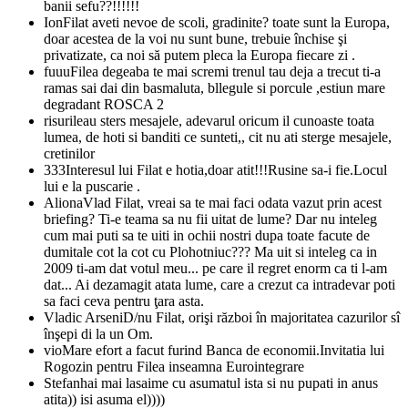
banii sefu??!!!!!!
Ion
Filat aveti nevoe de scoli, gradinite? toate sunt la Europa,
doar acestea de la voi nu sunt bune, trebuie închise şi
privatizate, ca noi să putem pleca la Europa fiecare zi .
fuuu
Filea degeaba te mai scremi trenul tau deja a trecut ti-a
ramas sai dai din basmaluta, bllegule si porcule ,estiun mare
degradant ROSCA 2
risurile
au sters mesajele, adevarul oricum il cunoaste toata
lumea, de hoti si banditi ce sunteti,, cit nu ati sterge mesajele,
cretinilor
333
Interesul lui Filat e hotia,doar atit!!!Rusine sa-i fie.Locul
lui e la puscarie .
Aliona
Vlad Filat, vreai sa te mai faci odata vazut prin acest
briefing? Ti-e teama sa nu fii uitat de lume? Dar nu inteleg
cum mai puti sa te uiti in ochii nostri dupa toate facute de
dumitale cot la cot cu Plohotniuc??? Ma uit si inteleg ca in
2009 ti-am dat votul meu... pe care il regret enorm ca ti l-am
dat... Ai dezamagit atata lume, care a crezut ca intradevar poti
sa faci ceva pentru ţara asta.
Vladic Arseni
D/nu Filat, orişi război în majoritatea cazurilor sî
înşepi di la un Om.
vio
Mare efort a facut furind Banca de economii.Invitatia lui
Rogozin pentru Filea inseamna Eurointegrare
Stefan
hai mai lasaime cu asumatul ista si nu pupati in anus
atita)) isi asuma el))))