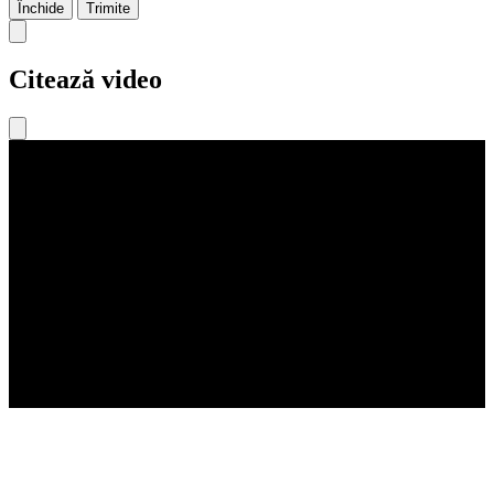
Închide
Trimite
Citează video