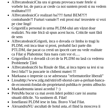
AIfrecatodeaici
Cita ura si greata provoaca toate fetele si
vorbele lor, de parca ar crede ca noi suntem prosti si nu vedem
realitatea!!!!!
AIfrecatodeaici
Ce realizari ba??!! furtul BEM?!?!
contrabande?! Furturi vamale?! esti prost ma! trezestete si vezi
pe cine lingi!
Grigorii
Eu personal in urma PLDM-ului am văzut doar
realizări. Nu mie frică să spun acest lucru. Criticile sunt fără
de sens
AIfrecatodeaici
Grigorii, inca o dovada ce limba io tragi lu
PLDM, esti inca tinar si prost, probabil faci parte din
PTLDM, dar pacat ca cresti un ipocrit care nu vede realitate
ca Filat si Plahotniuc fura tsara cum vor ei.....
Grigorii
Încă o dovadă că cei de la PLDM nu lasă cu vederea
Problemele Țării
AIfrecatodeaici
Si ba Risule de filat, ai inca tupeu sa iesi si sa
freci bila?? la puscarie in chibeni materi !!!
Marka
asa o impresie ca se adreseaza "reformatorilor liberali"
Liosa
http://www.zdg.md/stiri/off-shorul-care-a-preluat-banca-
de-economii-fondat-de-proprietarul-publika-tv pentru allbucks
Marka
denunta iarasi acordul ? :)
Petru
Ma bucur ca mai avem lideri politici care isi asuma
situatii dificile. Va sustinem dl. Filat!
Ionel
Iarasi PLDM iese in fata. Bravo Vlad Filat.
Alexandru
NU ascultati de hotul asta..el fiind la moscova ii