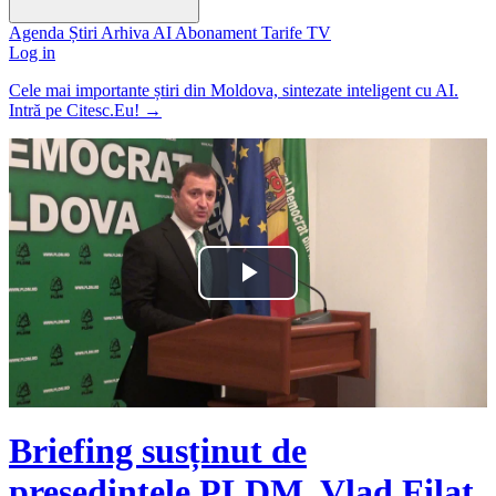
Agenda
Știri
Arhiva
AI
Abonament
Tarife
TV
Log in
Cele mai importante știri din Moldova, sintezate inteligent cu AI.
Intră pe Citesc.Eu!
→
Play
Video
Briefing susținut de
președintele PLDM, Vlad Filat,