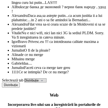
lingea curu lui putin...LAS!!!!
Allbuks
где банка де экономий ? верни банк народу , удод
!
Alexandru
Daca asa,sa astepte putin...ca acum justitia ii a lui
plahatniuc....in 2 ani o sa fie amindoi la Bernadazi...
Alexandru
Filat vrea sa-si ceara scuze de la Moldoveni si sa se
predeie justitiei?
Vitalie
Nu e nici wifi, nici lan nici 3G la sediul PLDM. Sorry.
Va fi inregistrarea in cateva minute.
Igor
Bravo Privesc.eu !!! ca intotdeauna calitate maxima a
vizionarii
Jurnalist
O fi de la ploaie?
Alina
de ce nu merge
Mihai
nu merge
Gabriel
daa....
Jurnalist
Faceti ceva ca merge tare greu
1111
Ce se intimpla? De ce nu merge?
Selectează tab
Distribuție
Web
Incorporarea live-ului sau a înregistrării în portalurile de