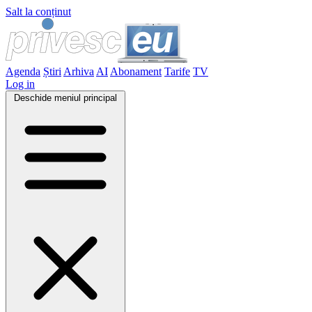
Salt la conținut
Agenda
Știri
Arhiva
AI
Abonament
Tarife
TV
Log in
Deschide meniul principal