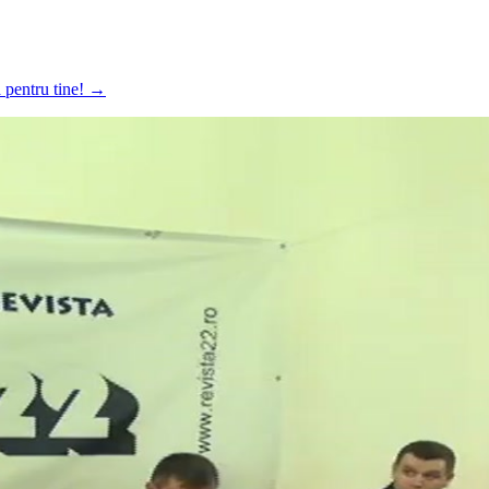
a pentru tine!
→