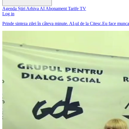
Agenda
Știri
Arhiva
AI
Abonament
Tarife
TV
Log in
Prinde sinteza zilei în câteva minute. AI-ul de la Citesc.Eu face munc