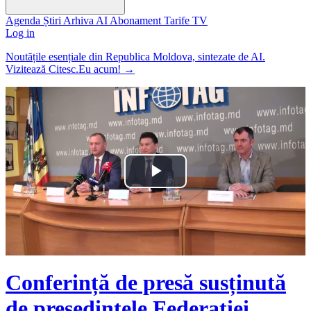
Agenda
Știri
Arhiva
AI
Abonament
Tarife
TV
Log in
Noutățile esențiale din Republica Moldova, sintezate de AI.
Vizitează Citesc.Eu acum!
→
Play
Video
Conferință de presă susținută
de președintele Federației