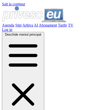
Salt la conținut
Agenda
Știri
Arhiva
AI
Abonament
Tarife
TV
Log in
Deschide meniul principal