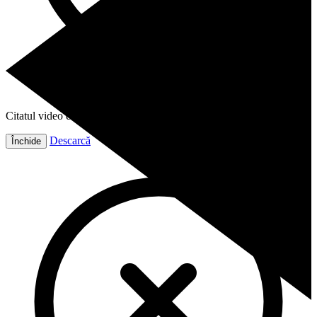
Citatul video este gata!
Descarcă
Închide