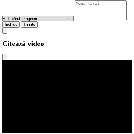
Închide
Trimite
Citează video