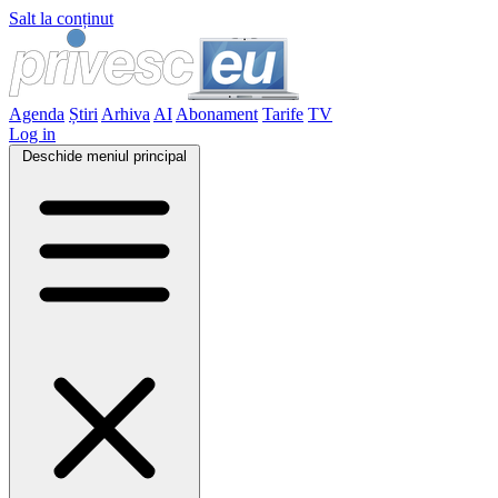
Salt la conținut
Agenda
Știri
Arhiva
AI
Abonament
Tarife
TV
Log in
Deschide meniul principal