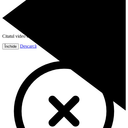
Citatul video este gata!
Descarcă
Închide