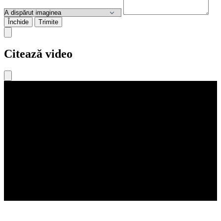
Închide
Trimite
Citează video