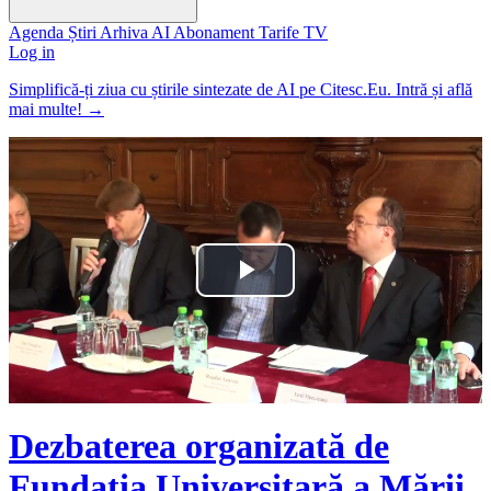
Agenda
Știri
Arhiva
AI
Abonament
Tarife
TV
Log in
Simplifică-ți ziua cu știrile sintezate de AI pe Citesc.Eu. Intră și află
mai multe!
→
Play
Video
Dezbaterea organizată de
Fundația Universitară a Mării