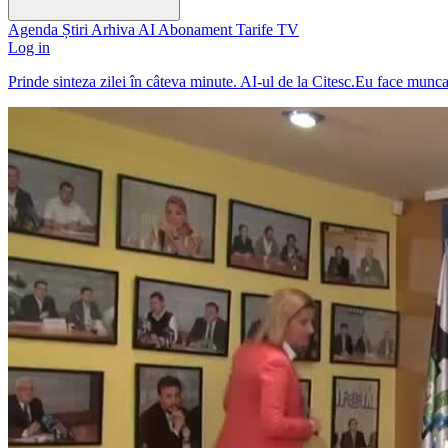
Agenda
Știri
Arhiva
AI
Abonament
Tarife
TV
Log in
Prinde sinteza zilei în câteva minute. AI-ul de la Citesc.Eu face munc