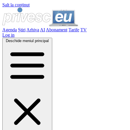
Salt la conținut
Agenda
Știri
Arhiva
AI
Abonament
Tarife
TV
Log in
Deschide meniul principal