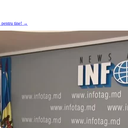
a pentru tine!
→