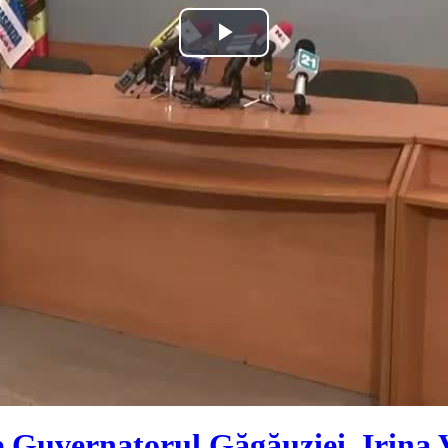
Play
Video
de Guvernatorul Găgăuziei, Irina