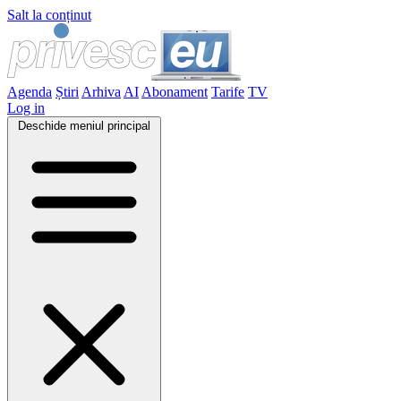
Salt la conținut
Agenda
Știri
Arhiva
AI
Abonament
Tarife
TV
Log in
Deschide meniul principal