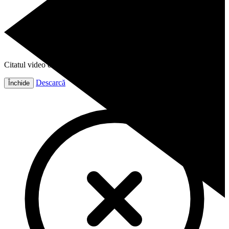
Citatul video este gata!
Descarcă
Închide