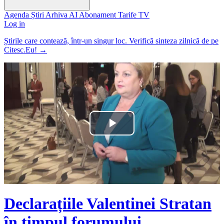
Agenda
Știri
Arhiva
AI
Abonament
Tarife
TV
Log in
Știrile care contează, într-un singur loc. Verifică sinteza zilnică de pe
Citesc.Eu!
→
Play
Video
Declarațiile Valentinei Stratan
în timpul forumului