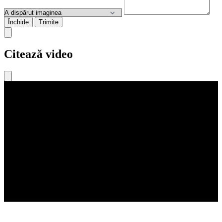
Închide
Trimite
Citează video