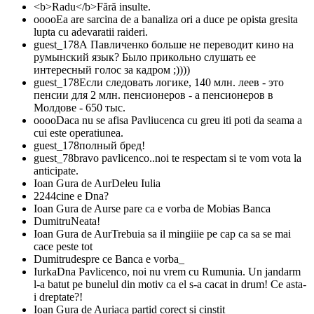
<b>Radu</b>
Fără insulte.
oooo
Ea are sarcina de a banaliza ori a duce pe opista gresita
lupta cu adevaratii raideri.
guest_178
А Павличенко больше не переводит кино на
румынский язык? Было прикольно слушать ее
интересный голос за кадром ;))))
guest_178
Если следовать логике, 140 млн. леев - это
пенсии для 2 млн. пенсионеров - а пенсионеров в
Молдове - 650 тыс.
oooo
Daca nu se afisa Pavliucenca cu greu iti poti da seama a
cui este operatiunea.
guest_178
полный бред!
guest_78
bravo pavlicenco..noi te respectam si te vom vota la
anticipate.
Ioan Gura de Aur
Deleu Iulia
2244
cine e Dna?
Ioan Gura de Aur
se pare ca e vorba de Mobias Banca
Dumitru
Neata!
Ioan Gura de Aur
Trebuia sa il mingiiie pe cap ca sa se mai
cace peste tot
Dumitru
despre ce Banca e vorba_
Iurka
Dna Pavlicenco, noi nu vrem cu Rumunia. Un jandarm
l-a batut pe bunelul din motiv ca el s-a cacat in drum! Ce asta-
i dreptate?!
Ioan Gura de Aur
iaca partid corect si cinstit