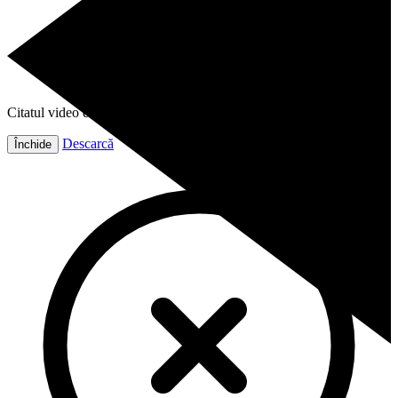
Citatul video este gata!
Descarcă
Închide