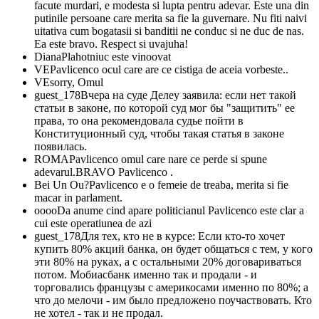
facute murdari, e modesta si lupta pentru adevar. Este una din
putinile persoane care merita sa fie la guvernare. Nu fiti naivi
uitativa cum bogatasii si banditii ne conduc si ne duc de nas.
Ea este bravo. Respect si uvajuha!
Diana
Plahotniuc este vinoovat
VE
Pavlicenco ocul care are ce cistiga de aceia vorbeste..
VE
sorry, Omul
guest_178
Вчера на суде Делеу заявила: если нет такой
статьи в законе, по которой суд мог бы "защитить" ее
права, то она рекомендовала судье пойти в
Конституционный суд, чтобы такая статья в законе
появилась.
ROMA
Pavlicenco omul care nare ce perde si spune
adevarul.BRAVO Pavlicenco .
Bei Un Ou?
Pavlicenco e o femeie de treaba, merita si fie
macar in parlament.
oooo
Da anume cind apare politicianul Pavlicenco este clar a
cui este operatiunea de azi
guest_178
Для тех, кто не в курсе: Если кто-то хочет
купить 80% акций банка, он будет общаться с тем, у кого
эти 80% на руках, а с остальными 20% договариваться
потом. Мобиасбанк именно так и продали - и
торговались французы с америкосами именно по 80%; а
что до мелочи - им было предложено поучаствовать. Кто
не хотел - так и не продал.