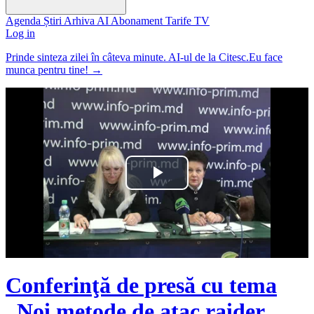
Agenda
Știri
Arhiva
AI
Abonament
Tarife
TV
Log in
Prinde sinteza zilei în câteva minute. AI-ul de la Citesc.Eu face
munca pentru tine!
→
Play
Video
Conferinţă de presă cu tema
„Noi metode de atac raider