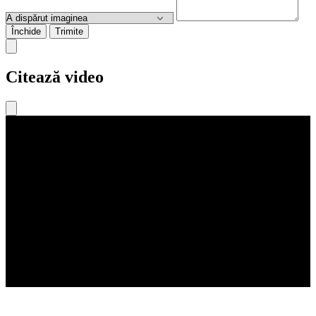
Închide
Trimite
Citează video