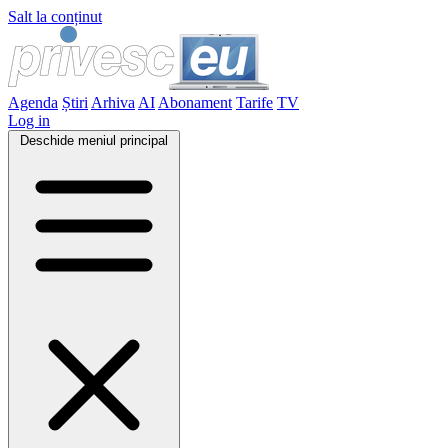
Salt la conținut
Agenda
Știri
Arhiva
AI
Abonament
Tarife
TV
Log in
Deschide meniul principal