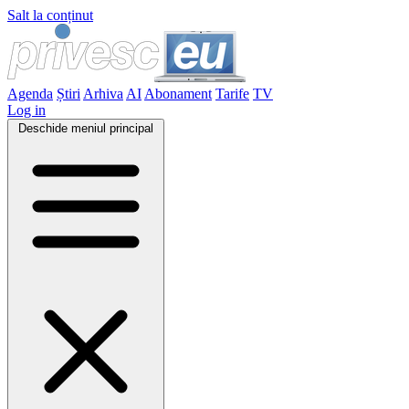
Salt la conținut
Agenda
Știri
Arhiva
AI
Abonament
Tarife
TV
Log in
Deschide meniul principal