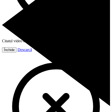
Citatul video este gata!
Descarcă
Închide