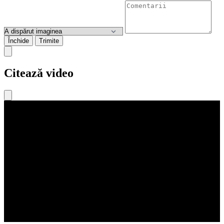
Închide
Trimite
Citează video