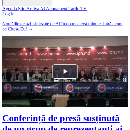
Agenda
Știri
Arhiva
AI
Abonament
Tarife
TV
Log in
Noutățile de azi, sintezate de AI în doar câteva minute. Intră acum
pe Citesc.Eu!
→
Play
Video
Conferință de presă susținută
de un grup de reprezentanți ai