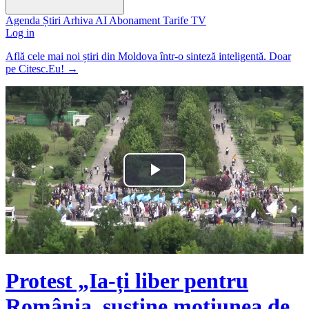
Agenda
Știri
Arhiva
AI
Abonament
Tarife
TV
Log in
Află cele mai noi știri din Moldova într-o sinteză inteligentă. Doar
pe Citesc.Eu!
→
Play
Video
Protest „Ia-ți liber pentru
România, susține moțiunea de