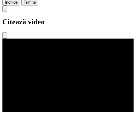
Închide
Trimite
Citează video