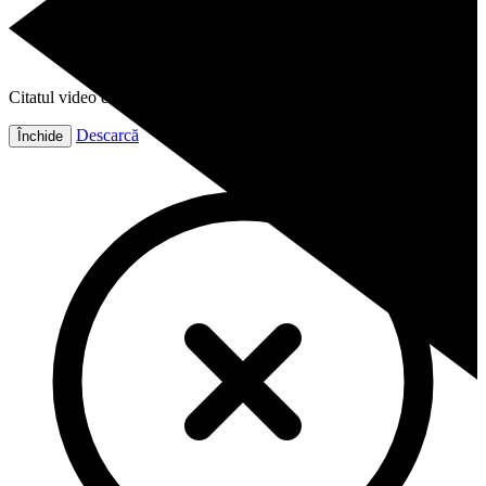
Citatul video este gata!
Descarcă
Închide