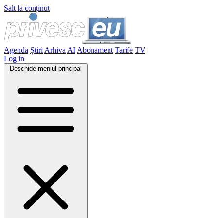
Salt la conținut
Agenda
Știri
Arhiva
AI
Abonament
Tarife
TV
Log in
Deschide meniul principal