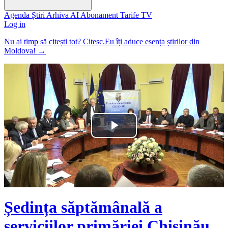
Agenda
Știri
Arhiva
AI
Abonament
Tarife
TV
Log in
Nu ai timp să citești tot? Citesc.Eu îți aduce esența știrilor din
Moldova!
→
Play
Video
Ședința săptămânală a
serviciilor primăriei Chișinău