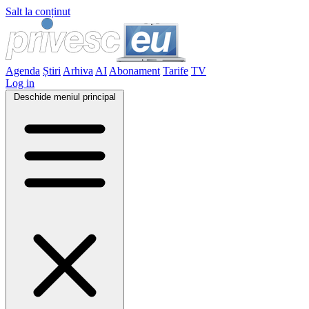
Salt la conținut
Agenda
Știri
Arhiva
AI
Abonament
Tarife
TV
Log in
Deschide meniul principal