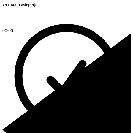
vă rugăm așteptați...
00:00