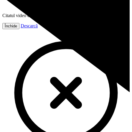
Citatul video este gata!
Descarcă
Închide