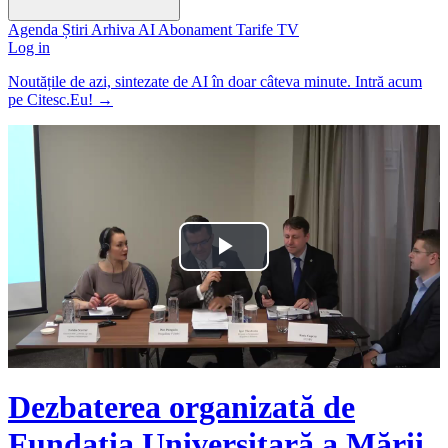
Agenda
Știri
Arhiva
AI
Abonament
Tarife
TV
Log in
Noutățile de azi, sintezate de AI în doar câteva minute. Intră acum
pe Citesc.Eu!
→
Play
Video
Dezbaterea organizată de
Fundația Universitară a Mării