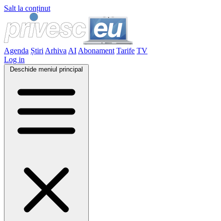
Salt la conținut
Agenda
Știri
Arhiva
AI
Abonament
Tarife
TV
Log in
Deschide meniul principal