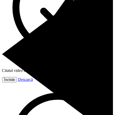
Citatul video este gata!
Descarcă
Închide