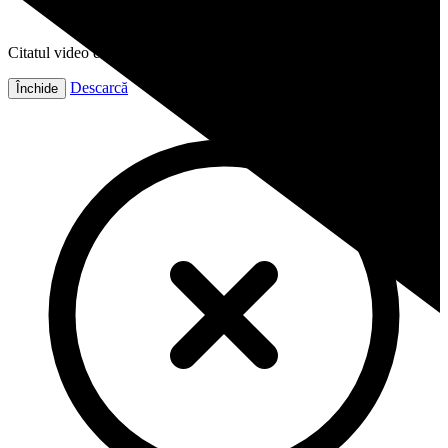
Citatul video este gata!
Descarcă
Închide