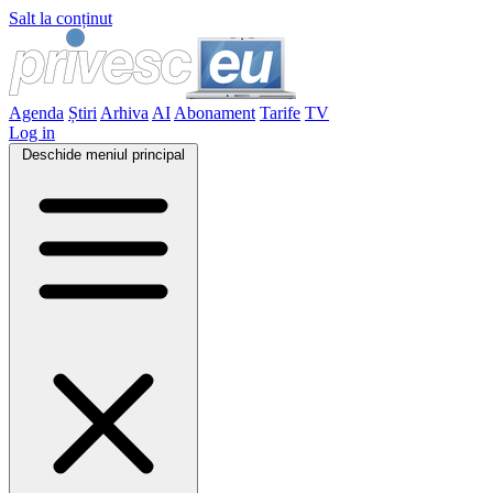
Salt la conținut
Agenda
Știri
Arhiva
AI
Abonament
Tarife
TV
Log in
Deschide meniul principal