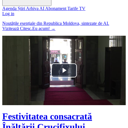
Agenda
Știri
Arhiva
AI
Abonament
Tarife
TV
Log in
Noutățile esențiale din Republica Moldova, sintezate de AI.
Vizitează Citesc.Eu acum!
→
Play
Video
Festivitatea consacrată
Înălțării Crucifixului