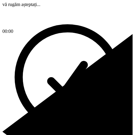
vă rugăm așteptați...
00:00