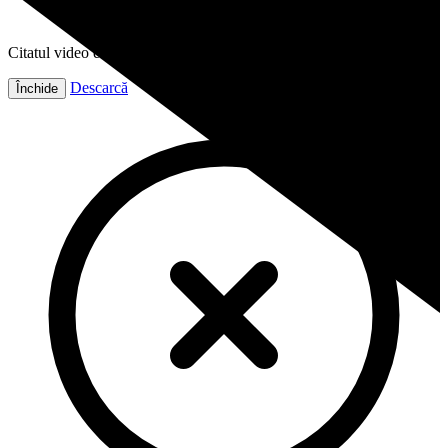
Citatul video este gata!
Descarcă
Închide