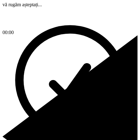
vă rugăm așteptați...
00:00