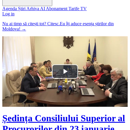
Agenda
Știri
Arhiva
AI
Abonament
Tarife
TV
Log in
Nu ai timp să citești tot? Citesc.Eu îți aduce esența știrilor din
Moldova!
→
Play
Video
Ședința Consiliului Superior al
Procurorilor din 23 ianuarie