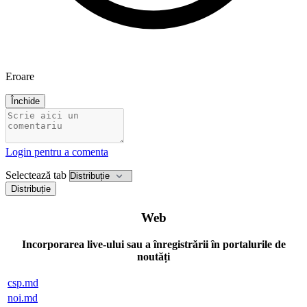
Eroare
Închide
Login pentru a comenta
Selectează tab
Distribuție
Web
Incorporarea live-ului sau a înregistrării în portalurile de
noutăți
csp.md
noi.md