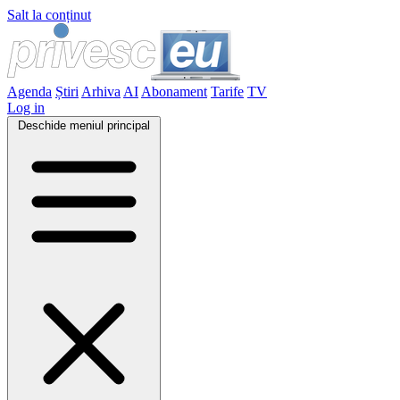
Salt la conținut
Agenda
Știri
Arhiva
AI
Abonament
Tarife
TV
Log in
Deschide meniul principal