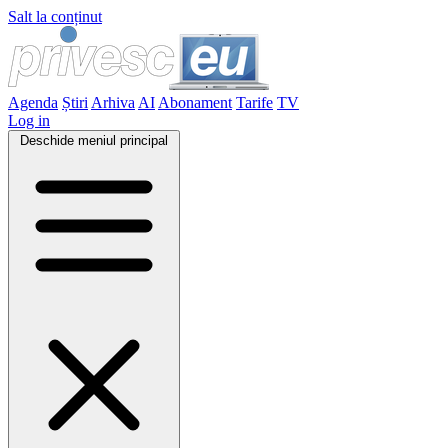
Salt la conținut
Agenda
Știri
Arhiva
AI
Abonament
Tarife
TV
Log in
Deschide meniul principal