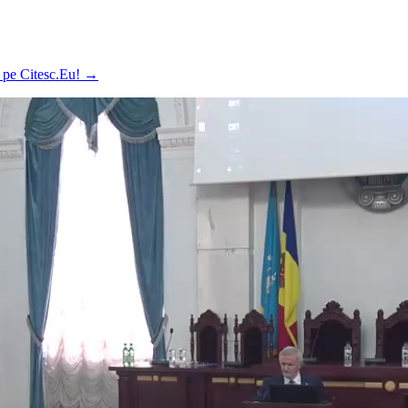
ă pe Citesc.Eu!
→