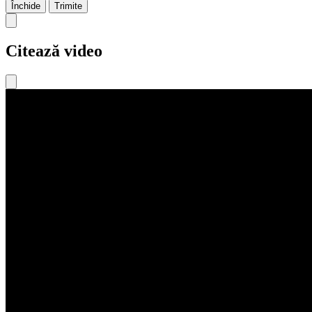
Închide
Trimite
Citează video