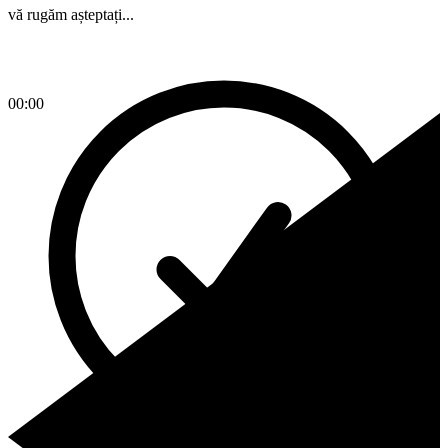
vă rugăm așteptați...
00:00