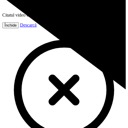
Citatul video este gata!
Descarcă
Închide