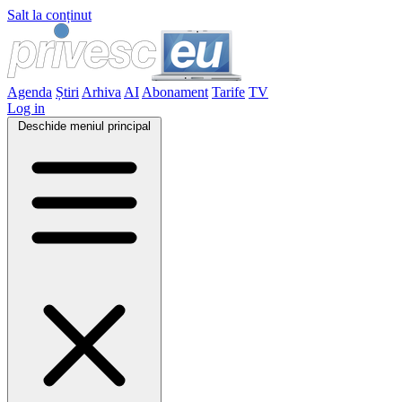
Salt la conținut
Agenda
Știri
Arhiva
AI
Abonament
Tarife
TV
Log in
Deschide meniul principal