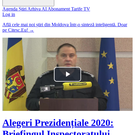
Agenda
Știri
Arhiva
AI
Abonament
Tarife
TV
Log in
Află cele mai noi știri din Moldova într-o sinteză inteligentă. Doar
pe Citesc.Eu!
→
Play
Video
Alegeri Prezidențiale 2020:
Briefingul Inspectoratului