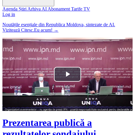
Agenda
Știri
Arhiva
AI
Abonament
Tarife
TV
Log in
Noutățile esențiale din Republica Moldova, sintezate de AI.
Vizitează Citesc.Eu acum!
→
Play
Video
Prezentarea publică a
rezultatelor sondajului