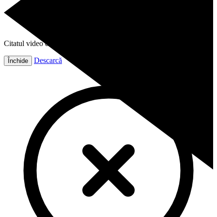
Citatul video este gata!
Descarcă
Închide