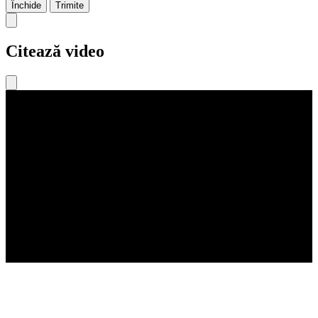
Închide
Trimite
Citează video