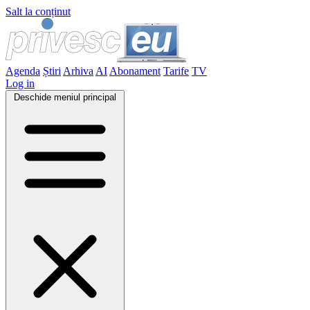
Salt la conținut
Agenda
Știri
Arhiva
AI
Abonament
Tarife
TV
Log in
Deschide meniul principal