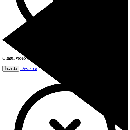
Citatul video este gata!
Descarcă
Închide