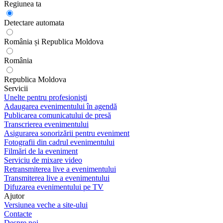
Regiunea ta
Detectare automata
România și Republica Moldova
România
Republica Moldova
Servicii
Unelte pentru profesioniști
Adaugarea evenimentului în agendă
Publicarea comunicatului de presă
Transcrierea evenimentului
Asigurarea sonorizării pentru eveniment
Fotografii din cadrul evenimentului
Filmări de la eveniment
Serviciu de mixare video
Retransmiterea live a evenimentului
Transmiterea live a evenimentului
Difuzarea evenimentului pe TV
Ajutor
Versiunea veche a site-ului
Contacte
Despre noi