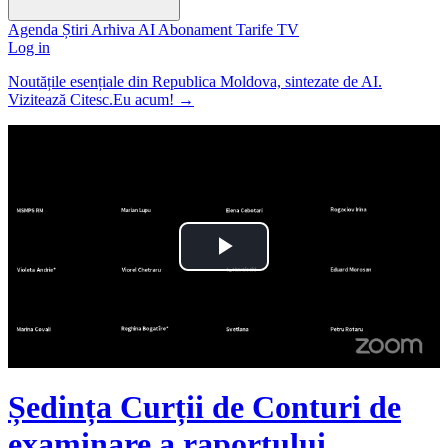
Agenda
Știri
Arhiva
AI
Abonament
Tarife
TV
Log in
Noutățile esențiale din Republica Moldova, sintezate de AI.
Vizitează Citesc.Eu acum!
→
Play
Video
Ședința Curții de Conturi de
examinare a raportului