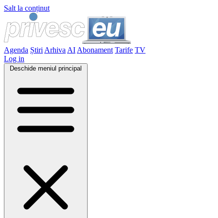
Salt la conținut
Agenda
Știri
Arhiva
AI
Abonament
Tarife
TV
Log in
Deschide meniul principal