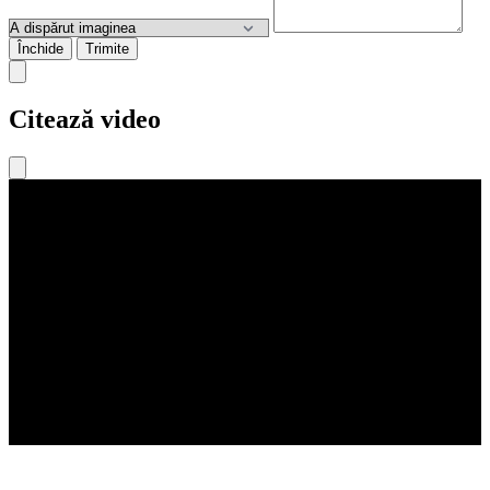
Închide
Trimite
Citează video