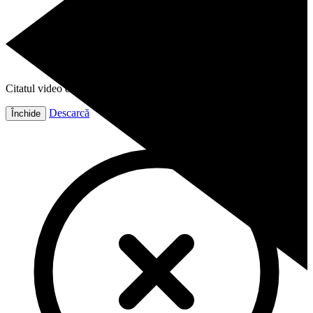
Citatul video este gata!
Descarcă
Închide