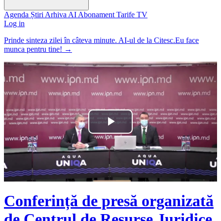
Agenda
Știri
Arhiva
AI
Abonament
Tarife
TV
Log in
Prinde sinteza zilei în câteva minute. AI-ul de la Citesc.Eu face
munca pentru tine!
→
Play
Video
Conferință de presă organizată
de Centrul de Resurse Juridice