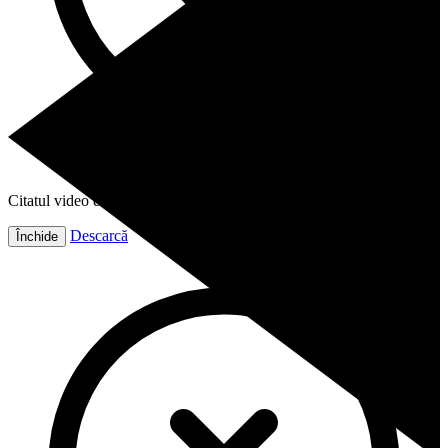
Citatul video este gata!
Descarcă
Închide