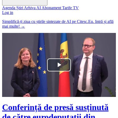
Agenda
Știri
Arhiva
AI
Abonament
Tarife
TV
Log in
Simplifică-ți ziua cu știrile sintezate de AI pe Citesc.Eu. Intră și află
mai multe!
→
Play
Video
Conferință de presă susținută
de către eurodeputații din