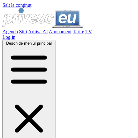
Salt la conținut
Agenda
Știri
Arhiva
AI
Abonament
Tarife
TV
Log in
Deschide meniul principal