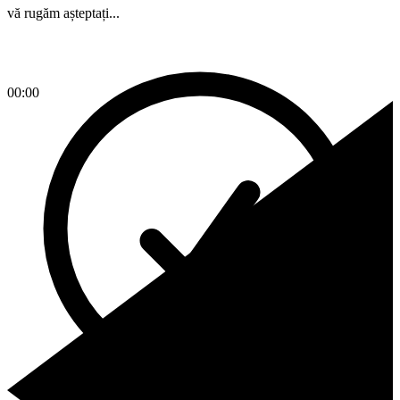
vă rugăm așteptați...
00:00