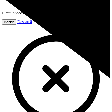
Citatul video este gata!
Descarcă
Închide