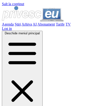
Salt la conținut
Agenda
Știri
Arhiva
AI
Abonament
Tarife
TV
Log in
Deschide meniul principal