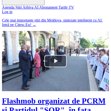
Agenda
Știri
Arhiva
AI
Abonament
Tarife
TV
Log in
Cele mai importante știri din Moldova, sintezate inteligent cu AI.
Intră pe Citesc.Eu!
→
Play
Video
Flashmob organizat de PCRM
și Partidul "ȘOR", în fața