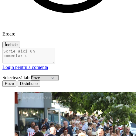
Eroare
Închide
Login pentru a comenta
Selectează tab
Poze
Distribuție