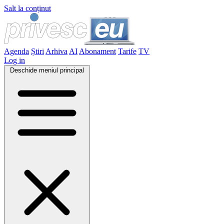
Salt la conținut
Agenda
Știri
Arhiva
AI
Abonament
Tarife
TV
Log in
Deschide meniul principal