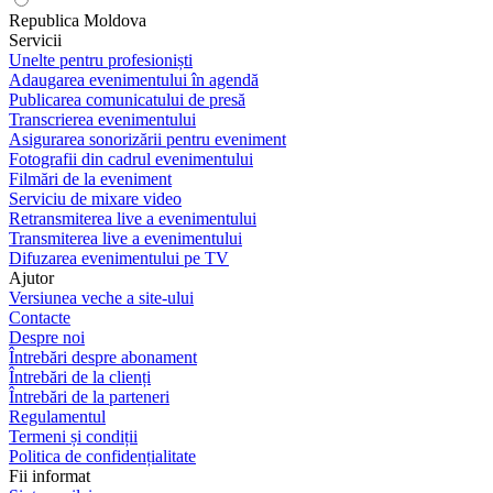
Republica Moldova
Servicii
Unelte pentru profesioniști
Adaugarea evenimentului în agendă
Publicarea comunicatului de presă
Transcrierea evenimentului
Asigurarea sonorizării pentru eveniment
Fotografii din cadrul evenimentului
Filmări de la eveniment
Serviciu de mixare video
Retransmiterea live a evenimentului
Transmiterea live a evenimentului
Difuzarea evenimentului pe TV
Ajutor
Versiunea veche a site-ului
Contacte
Despre noi
Întrebări despre abonament
Întrebări de la clienți
Întrebări de la parteneri
Regulamentul
Termeni și condiții
Politica de confidențialitate
Fii informat