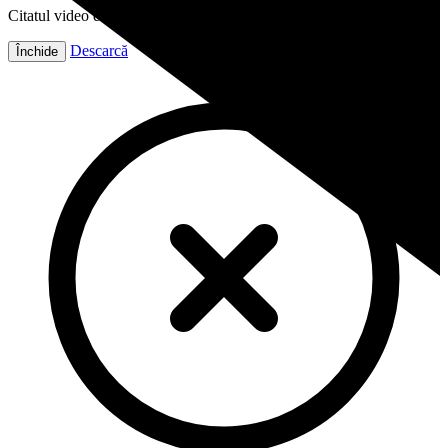
Citatul video este gata!
Descarcă
Închide