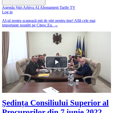
Agenda
Știri
Arhiva
AI
Abonament
Tarife
TV
Log in
AI-ul nostru scanează mii de știri pentru tine! Află cele mai
importante noutăți pe Citesc.Eu.
→
Play
Video
Ședința Consiliului Superior al
Procurorilor din 7 iunie 2022