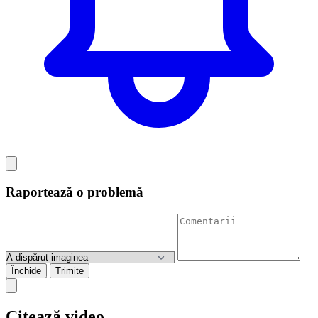
Raportează o problemă
Închide
Trimite
Citează video