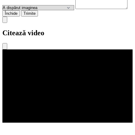
Închide
Trimite
Citează video