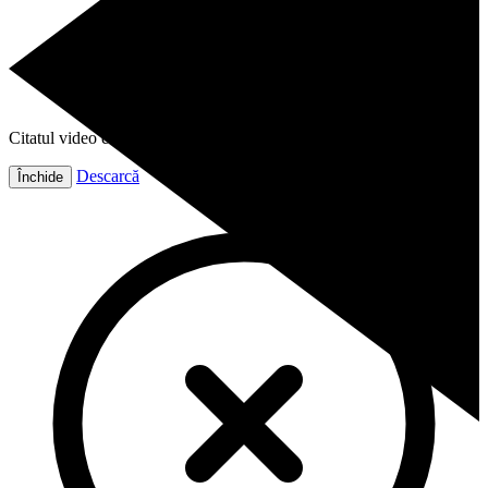
Citatul video este gata!
Descarcă
Închide