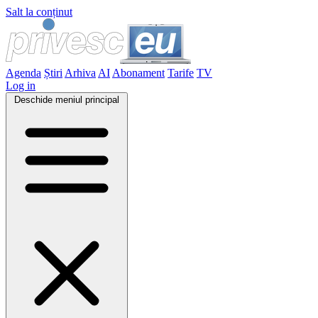
Salt la conținut
Agenda
Știri
Arhiva
AI
Abonament
Tarife
TV
Log in
Deschide meniul principal