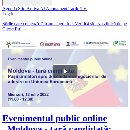
Agenda
Știri
Arhiva
AI
Abonament
Tarife
TV
Log in
Știrile care contează, într-un singur loc. Verifică sinteza zilnică de pe
Citesc.Eu!
→
Play
Video
Evenimentul public online
„Moldova - țară candidată: