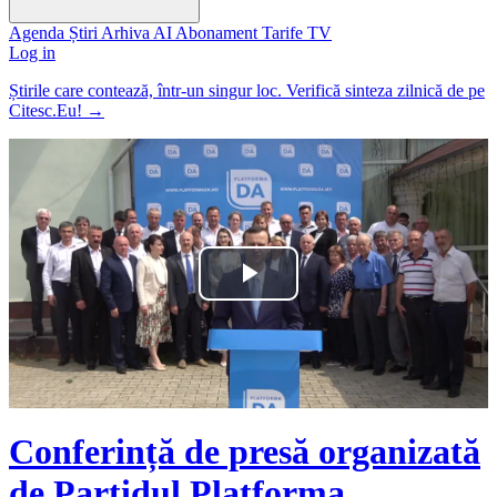
Agenda
Știri
Arhiva
AI
Abonament
Tarife
TV
Log in
Știrile care contează, într-un singur loc. Verifică sinteza zilnică de pe
Citesc.Eu!
→
Play
Video
Conferință de presă organizată
de Partidul Platforma