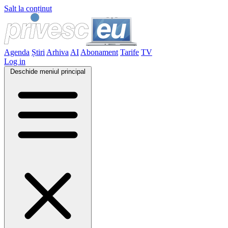
Salt la conținut
Agenda
Știri
Arhiva
AI
Abonament
Tarife
TV
Log in
Deschide meniul principal