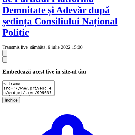
Demnitate și Adevăr după
ședința Consiliului Național
Politic
Transmis live
sâmbătă, 9 iulie 2022 15:00
Embedează acest live în site-ul tău
Închide