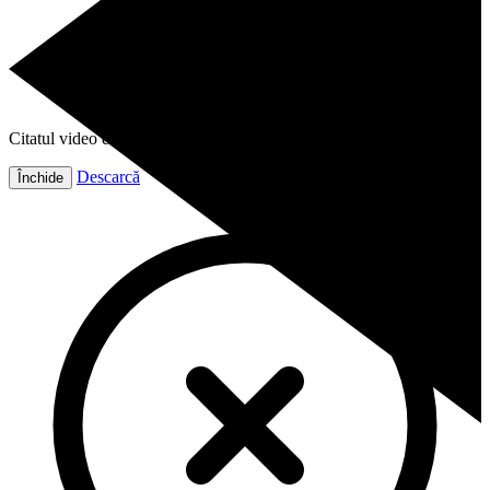
Citatul video este gata!
Descarcă
Închide