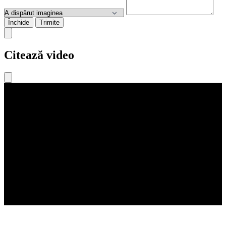
Închide
Trimite
Citează video