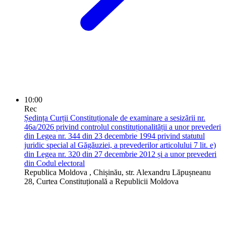
10:00
Rec
Ședința Curții Constituționale de examinare a sesizării nr.
46a/2026 privind controlul constituționalității a unor prevederi
din Legea nr. 344 din 23 decembrie 1994 privind statutul
juridic special al Găgăuziei, a prevederilor articolului 7 lit. e)
din Legea nr. 320 din 27 decembrie 2012 și a unor prevederi
din Codul electoral
Republica Moldova
, Chișinău, str. Alexandru Lăpușneanu
28, Curtea Constituțională a Republicii Moldova