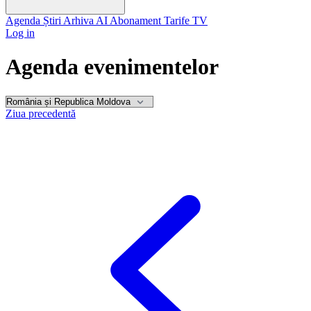
Agenda
Știri
Arhiva
AI
Abonament
Tarife
TV
Log in
Agenda evenimentelor
Ziua precedentă