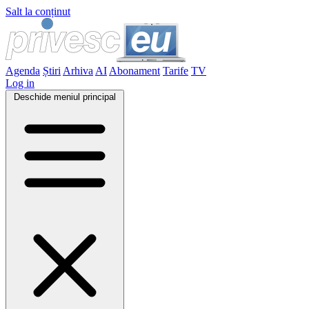
Salt la conținut
Agenda
Știri
Arhiva
AI
Abonament
Tarife
TV
Log in
Deschide meniul principal