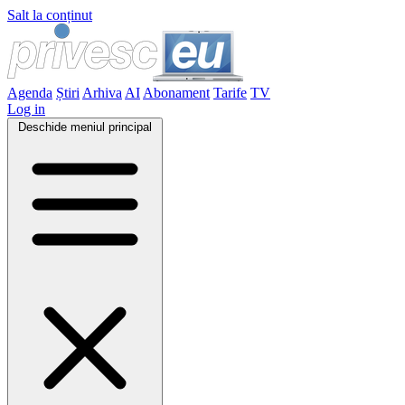
Salt la conținut
Agenda
Știri
Arhiva
AI
Abonament
Tarife
TV
Log in
Deschide meniul principal