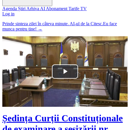
Agenda
Știri
Arhiva
AI
Abonament
Tarife
TV
Log in
Prinde sinteza zilei în câteva minute. AI-ul de la Citesc.Eu face
munca pentru tine!
→
Play
Video
Ședința Curții Constituționale
de examinare a sesizării nr.