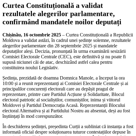
Curtea Constituțională a validat
rezultatele alegerilor parlamentare,
confirmând mandatele noilor deputați
Chișinău, 16 octombrie 2025
– Curtea Constituțională a Republicii
Moldova a validat astăzi, în cadrul unei ședințe solemne, rezultatele
alegerilor parlamentare din 28 septembrie 2025 și mandatele
deputaților aleși. Decizia, pronunțată în urma examinării sesizării
Comisiei Electorale Centrale (CEC), este definitivă și nu poate fi
supusă niciunei căi de atac, deschizând astfel calea pentru
constituirea noului Legislativ.
Ședința, prezidată de doamna Domnica Manole, a început la ora
10:00 și a reunit reprezentanți ai Comisiei Electorale Centrale și ai
principalilor concurenți electorali care au depășit pragul de
reprezentare, printre care Partidul Acțiune și Solidaritate, Blocul
electoral patriotic al socialiștilor, comuniștilor, inima și viitorul
Moldovei și Partidul Democrația Acasă. Reprezentanții Blocului
electoral Alternativa și ai Partidului Nostru au absentat, deși au fost
înștiințați în mod corespunzător.
În deschiderea ședinței, președinta Curții a subliniat că instanța a fost
informată oficial despre soluționarea tuturor contestațiilor depuse în