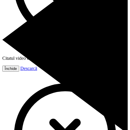
Citatul video este gata!
Descarcă
Închide