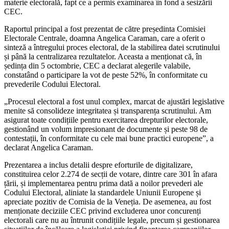
materie electorală, fapt ce a permis examinarea în fond a sesizării
CEC.
Raportul principal a fost prezentat de către președinta Comisiei
Electorale Centrale, doamna Angelica Caraman, care a oferit o
sinteză a întregului proces electoral, de la stabilirea datei scrutinului
și până la centralizarea rezultatelor. Aceasta a menționat că, în
ședința din 5 octombrie, CEC a declarat alegerile valabile,
constatând o participare la vot de peste 52%, în conformitate cu
prevederile Codului Electoral.
„Procesul electoral a fost unul complex, marcat de ajustări legislative
menite să consolideze integritatea și transparența scrutinului. Am
asigurat toate condițiile pentru exercitarea drepturilor electorale,
gestionând un volum impresionant de documente și peste 98 de
contestații, în conformitate cu cele mai bune practici europene”, a
declarat Angelica Caraman.
Prezentarea a inclus detalii despre eforturile de digitalizare,
constituirea celor 2.274 de secții de votare, dintre care 301 în afara
țării, și implementarea pentru prima dată a noilor prevederi ale
Codului Electoral, aliniate la standardele Uniunii Europene și
apreciate pozitiv de Comisia de la Veneția. De asemenea, au fost
menționate deciziile CEC privind excluderea unor concurenți
electorali care nu au întrunit condițiile legale, precum și gestionarea