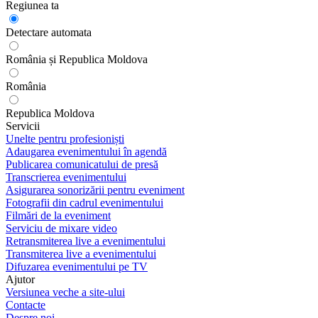
Regiunea ta
Detectare automata
România și Republica Moldova
România
Republica Moldova
Servicii
Unelte pentru profesioniști
Adaugarea evenimentului în agendă
Publicarea comunicatului de presă
Transcrierea evenimentului
Asigurarea sonorizării pentru eveniment
Fotografii din cadrul evenimentului
Filmări de la eveniment
Serviciu de mixare video
Retransmiterea live a evenimentului
Transmiterea live a evenimentului
Difuzarea evenimentului pe TV
Ajutor
Versiunea veche a site-ului
Contacte
Despre noi