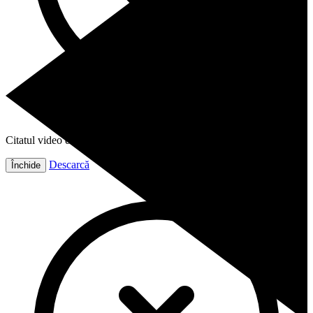
Citatul video este gata!
Descarcă
Închide