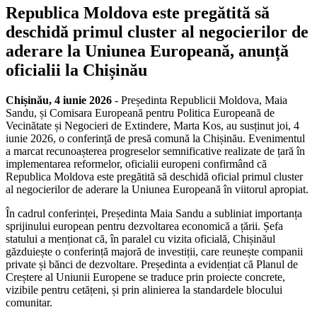
Republica Moldova este pregătită să
deschidă primul cluster al negocierilor de
aderare la Uniunea Europeană, anunță
oficialii la Chișinău
Chișinău, 4 iunie 2026
- Președinta Republicii Moldova, Maia
Sandu, și Comisara Europeană pentru Politica Europeană de
Vecinătate și Negocieri de Extindere, Marta Kos, au susținut joi, 4
iunie 2026, o conferință de presă comună la Chișinău. Evenimentul
a marcat recunoașterea progreselor semnificative realizate de țară în
implementarea reformelor, oficialii europeni confirmând că
Republica Moldova este pregătită să deschidă oficial primul cluster
al negocierilor de aderare la Uniunea Europeană în viitorul apropiat.
În cadrul conferinței, Președinta Maia Sandu a subliniat importanța
sprijinului european pentru dezvoltarea economică a țării. Șefa
statului a menționat că, în paralel cu vizita oficială, Chișinăul
găzduiește o conferință majoră de investiții, care reunește companii
private și bănci de dezvoltare. Președinta a evidențiat că Planul de
Creștere al Uniunii Europene se traduce prin proiecte concrete,
vizibile pentru cetățeni, și prin alinierea la standardele blocului
comunitar.