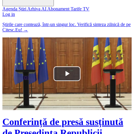
Agenda
Știri
Arhiva
AI
Abonament
Tarife
TV
Log in
Știrile care contează, într-un singur loc. Verifică sinteza zilnică de pe
Citesc.Eu!
→
Play
Video
Conferință de presă susținută
de Președinta Republicii