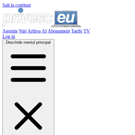
Salt la conținut
Agenda
Știri
Arhiva
AI
Abonament
Tarife
TV
Log in
Deschide meniul principal