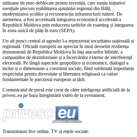
milioane de euro deblocate pentru investiții, care susțin inițiative
esențiale precum reabilitarea spitalului regional din Bălți,
modernizarea școlilor și reconstrucția infrastructurii rutiere. De
asemenea, a fost accentuată integrarea economică accelerată a
Republicii Moldova prin reducerea tarifelor de roaming și integrarea
în zona unică de plăți în euro (SEPA).
Un alt punct central al agendei l-a reprezentat securitatea națională și
regională. Oficialii europeni au apreciat în mod deosebit reziliența
demonstrată de Republica Moldova în fața atacurilor hibride, a
campaniilor de dezinformare și a încercărilor externe de interferență
electorală. Pe lângă aspectele geopolitice și economice, dialogul a
inclus și o dimensiune a coeziunii sociale, fiind subliniată importanța
respectului pentru diversitate și libertatea religioasă ca valori
fundamentale în parcursul european al țării.
Comunicatul de presă este creat de către inteligența artificială de la
privesc.eu pe baza înregistrării video de la eveniment.
Transmisiuni live online, TV și rețele sociale.