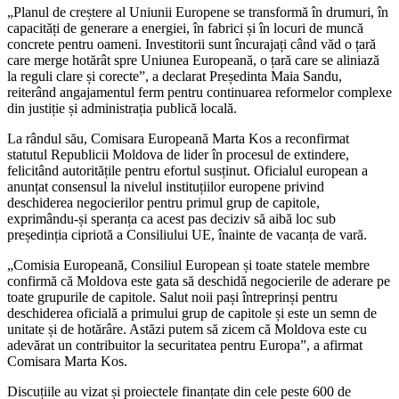
„Planul de creștere al Uniunii Europene se transformă în drumuri, în
capacități de generare a energiei, în fabrici și în locuri de muncă
concrete pentru oameni. Investitorii sunt încurajați când văd o țară
care merge hotărât spre Uniunea Europeană, o țară care se aliniază
la reguli clare și corecte”, a declarat Președinta Maia Sandu,
reiterând angajamentul ferm pentru continuarea reformelor complexe
din justiție și administrația publică locală.
La rândul său, Comisara Europeană Marta Kos a reconfirmat
statutul Republicii Moldova de lider în procesul de extindere,
felicitând autoritățile pentru efortul susținut. Oficialul european a
anunțat consensul la nivelul instituțiilor europene privind
deschiderea negocierilor pentru primul grup de capitole,
exprimându-și speranța ca acest pas deciziv să aibă loc sub
președinția cipriotă a Consiliului UE, înainte de vacanța de vară.
„Comisia Europeană, Consiliul European și toate statele membre
confirmă că Moldova este gata să deschidă negocierile de aderare pe
toate grupurile de capitole. Salut noii pași întreprinși pentru
deschiderea oficială a primului grup de capitole și este un semn de
unitate și de hotărâre. Astăzi putem să zicem că Moldova este cu
adevărat un contribuitor la securitatea pentru Europa”, a afirmat
Comisara Marta Kos.
Discuțiile au vizat și proiectele finanțate din cele peste 600 de