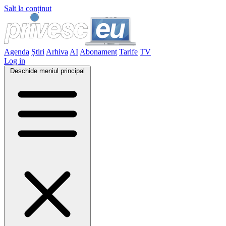
Salt la conținut
Agenda
Știri
Arhiva
AI
Abonament
Tarife
TV
Log in
Deschide meniul principal