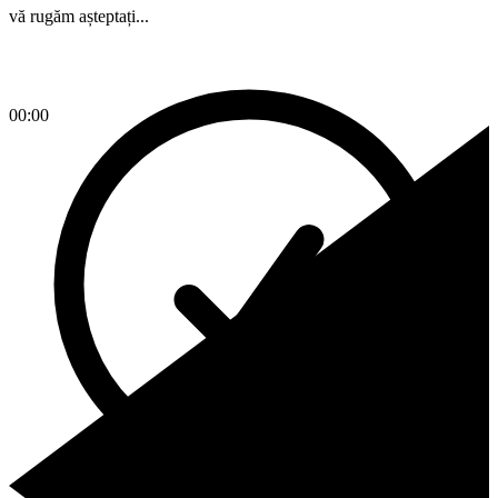
vă rugăm așteptați...
00:00