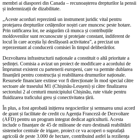
membri ai diasporei din Canada – recunoașterea drepturilor la pensii
și indemnizații de dizabilitate.
„Aceste acorduri reprezintă un instrument juridic vital pentru
protejarea drepturilor cetățenilor noștri care muncesc peste hotare.
Prin ratificarea lor, ne asigurăm că munca și contribuțiile
moldovenilor sunt recunoscute și protejate constant, indiferent de
locul în care aceștia își desfășoară activitatea”, a precizat un
reprezentant al conducerii comisiei în timpul deliberărilor.
Dezvoltarea infrastructurii naționale a constituit o altă prioritate a
ședinței. Comisia a avizat un proiect de modificare a acordului de
împrumut existent cu partenerii europeni, care va permite dublarea
finanțării pentru construcția și reabilitarea drumurilor naționale.
Resursele financiare extinse vor fi direcționate în mod special către
sectoare ale traseului M1 (Chișinău-Leușeni) și către finalizarea
sectorului 2 al centurii municipiului Chișinău, rute vitale pentru
fluidizarea traficului greu și conectivitatea țării.
În plus, a fost aprobată inițierea negocierilor și semnarea unui acord
de grant și facilitate de credit cu Agenția Franceză de Dezvoltare
(AFD) pentru un program integrat dedicat agriculturii. Acesta
include o finanțare de 45 de milioane de euro destinată reabilitării
sistemelor centrale de irigare, proiect ce va acoperi o suprafață
agricolă de peste 3.000 de hectare, contribuind astfel la reziliența