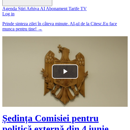
Agenda
Știri
Arhiva
AI
Abonament
Tarife
TV
Log in
Prinde sinteza zilei în câteva minute. AI-ul de la Citesc.Eu face
munca pentru tine!
→
Play
Video
Ședința Comisiei pentru
politică externă din 4 iunie