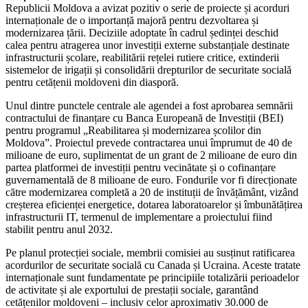
Republicii Moldova a avizat pozitiv o serie de proiecte și acorduri
internaționale de o importanță majoră pentru dezvoltarea și
modernizarea țării. Deciziile adoptate în cadrul ședinței deschid
calea pentru atragerea unor investiții externe substanțiale destinate
infrastructurii școlare, reabilitării rețelei rutiere critice, extinderii
sistemelor de irigații și consolidării drepturilor de securitate socială
pentru cetățenii moldoveni din diasporă.
Unul dintre punctele centrale ale agendei a fost aprobarea semnării
contractului de finanțare cu Banca Europeană de Investiții (BEI)
pentru programul „Reabilitarea și modernizarea școlilor din
Moldova”. Proiectul prevede contractarea unui împrumut de 40 de
milioane de euro, suplimentat de un grant de 2 milioane de euro din
partea platformei de investiții pentru vecinătate și o cofinanțare
guvernamentală de 8 milioane de euro. Fondurile vor fi direcționate
către modernizarea completă a 20 de instituții de învățământ, vizând
creșterea eficienței energetice, dotarea laboratoarelor și îmbunătățirea
infrastructurii IT, termenul de implementare a proiectului fiind
stabilit pentru anul 2032.
Pe planul protecției sociale, membrii comisiei au susținut ratificarea
acordurilor de securitate socială cu Canada și Ucraina. Aceste tratate
internaționale sunt fundamentate pe principiile totalizării perioadelor
de activitate și ale exportului de prestații sociale, garantând
cetățenilor moldoveni – inclusiv celor aproximativ 30.000 de