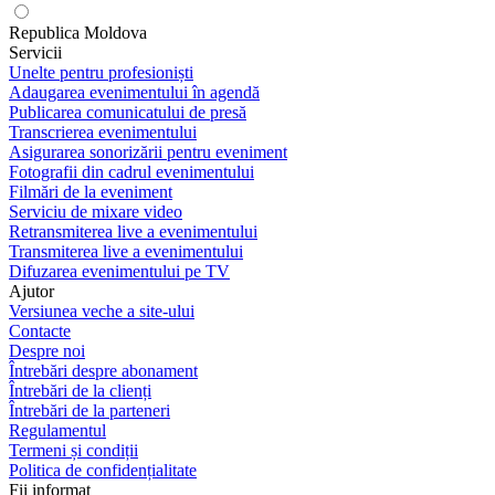
Republica Moldova
Servicii
Unelte pentru profesioniști
Adaugarea evenimentului în agendă
Publicarea comunicatului de presă
Transcrierea evenimentului
Asigurarea sonorizării pentru eveniment
Fotografii din cadrul evenimentului
Filmări de la eveniment
Serviciu de mixare video
Retransmiterea live a evenimentului
Transmiterea live a evenimentului
Difuzarea evenimentului pe TV
Ajutor
Versiunea veche a site-ului
Contacte
Despre noi
Întrebări despre abonament
Întrebări de la clienți
Întrebări de la parteneri
Regulamentul
Termeni și condiții
Politica de confidențialitate
Fii informat