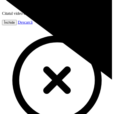
Citatul video este gata!
Descarcă
Închide