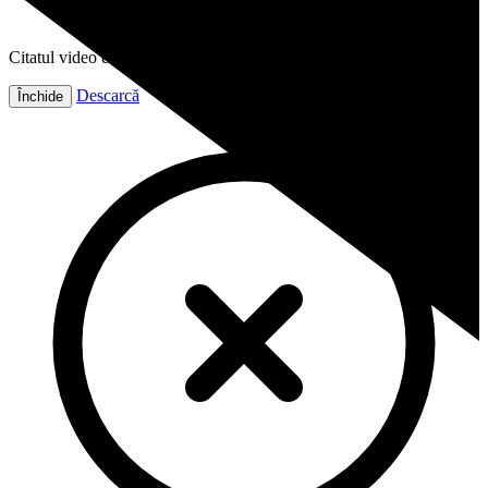
Citatul video este gata!
Descarcă
Închide