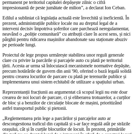
permanent pe teritoriul capitalei depășește zilnic o cifră
impresionantă de peste jumătate de milion”, a declarat Ion Ceban.
Edilul a subliniat că legislația actuală este învechită și ineficientă. În
prezent, administrațiile publice locale nu au dreptul legal de a
interveni decisiv împotriva șoferilor care parchează neregulamentar,
neavând o „poliție comunitară” cu atribuții clare în acest sens, și nici
pârghii pentru ridicarea mașinilor abandonate sau staționate abuziv
pe perioade lungi.
Proiectul de lege propus urmărește stabilirea unor reguli generale
clare cu privire la parcările și parcajele auto cu plată pe teritoriul
țării. Acesta ar urma să înlocuiască mecanismele normative depășite,
precum hotărârile de guvern din anii '90, oferind o bază legală solidă
pentru crearea locurilor de parcare cu plată pe terenurile publice și
implementarea unui sistem echitabil de utilizare a spațiului urban.
Reprezentanții fracțiunii au argumentat că scopul legii nu este doar
crearea de noi locuri de parcare, ci și eliberarea trotuarelor, a curților
de bloc și a benzilor de circulație blocate de mașini, prioritizând
astfel transportul public și pietonii.
„Reglementarea prin lege a parcărilor și parcajelor auto ar
descongestiona traficul din capitală și s-ar face regulă atât pe străzile
orașului, cât și în curțile blocurilor de locuit. În prezent, primăriile