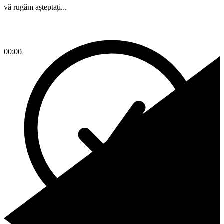
vă rugăm așteptați...
00:00