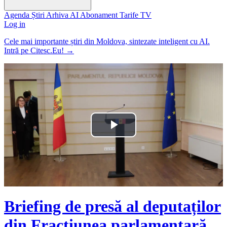
Agenda
Știri
Arhiva
AI
Abonament
Tarife
TV
Log in
Cele mai importante știri din Moldova, sintezate inteligent cu AI.
Intră pe Citesc.Eu!
→
Play
Video
Briefing de presă al deputaților
din Fracțiunea parlamentară