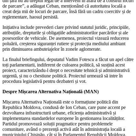
din țară nu au dreptul legal de a interveni în afară de a construi locuri
de parcare”, a adăugat Ceban, menționând că autoritatea locală a
creat deja mii de locuri de parcare, însă fără un cadru coercitiv și de
reglementare, haosul persistă.
Inițiativa include prevederi clare privind statutul juridic, principiile,
atribuțiile, drepturile și obligațiile administratorilor parcărilor și ale
posesorilor de vehicule. De asemenea, proiectul vizează reducerea
poluării, creșterea siguranței rutiere și protecția mediului ambiant
prin diminuarea ambuteiajelor în zonele aglomerate.
La finalul briefingului, deputatul Vadim Fotescu a făcut un apel către
toți parlamentarii, indiferent de culoarea politică, să susțină acest
proiect, caracterizându-l drept o necesitate tehnică și administrativă
urgentă, și nu o chestiune politică. Proiectul urmează să intre în
procedura legislativă pentru dezbateri și vot.
Despre Mișcarea Alternativa Națională (MAN)
Mișcarea Alternativa Națională este o formațiune politică din
Republica Moldova, condusă de Ion Ceban, care pune accent pe
dezvoltarea infrastructurii urbane, eficiența administrativă și
implementarea standardelor europene în gestionarea localităților.
Partidul promovează soluții pragmatice pentru problemele
comunitare, având o prezență activă atât în administrația locală a
municipiului Chișinău, cât și în Parlamentul Republicii Moldova.