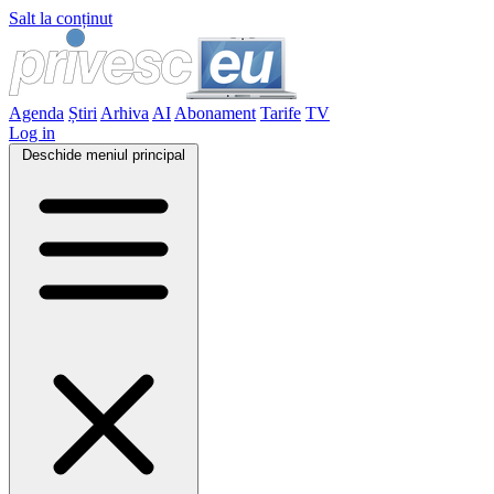
Salt la conținut
Agenda
Știri
Arhiva
AI
Abonament
Tarife
TV
Log in
Deschide meniul principal