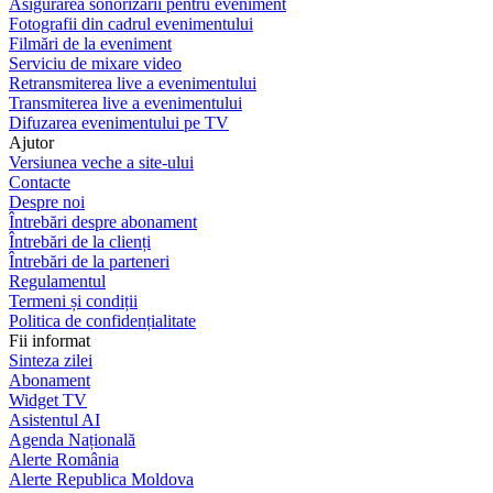
Asigurarea sonorizării pentru eveniment
Fotografii din cadrul evenimentului
Filmări de la eveniment
Serviciu de mixare video
Retransmiterea live a evenimentului
Transmiterea live a evenimentului
Difuzarea evenimentului pe TV
Ajutor
Versiunea veche a site-ului
Contacte
Despre noi
Întrebări despre abonament
Întrebări de la clienți
Întrebări de la parteneri
Regulamentul
Termeni și condiții
Politica de confidențialitate
Fii informat
Sinteza zilei
Abonament
Widget TV
Asistentul AI
Agenda Națională
Alerte România
Alerte Republica Moldova