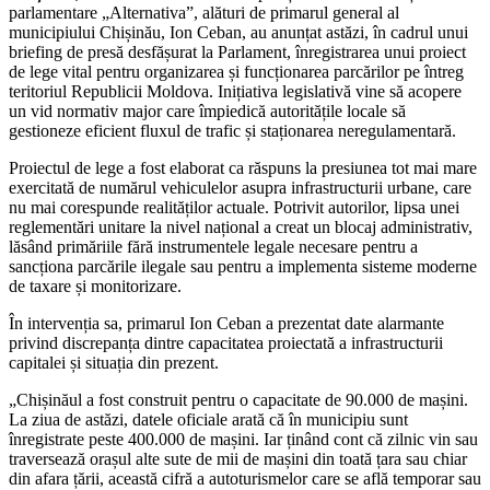
parlamentare „Alternativa”, alături de primarul general al
municipiului Chișinău, Ion Ceban, au anunțat astăzi, în cadrul unui
briefing de presă desfășurat la Parlament, înregistrarea unui proiect
de lege vital pentru organizarea și funcționarea parcărilor pe întreg
teritoriul Republicii Moldova. Inițiativa legislativă vine să acopere
un vid normativ major care împiedică autoritățile locale să
gestioneze eficient fluxul de trafic și staționarea neregulamentară.
Proiectul de lege a fost elaborat ca răspuns la presiunea tot mai mare
exercitată de numărul vehiculelor asupra infrastructurii urbane, care
nu mai corespunde realităților actuale. Potrivit autorilor, lipsa unei
reglementări unitare la nivel național a creat un blocaj administrativ,
lăsând primăriile fără instrumentele legale necesare pentru a
sancționa parcările ilegale sau pentru a implementa sisteme moderne
de taxare și monitorizare.
În intervenția sa, primarul Ion Ceban a prezentat date alarmante
privind discrepanța dintre capacitatea proiectată a infrastructurii
capitalei și situația din prezent.
„Chișinăul a fost construit pentru o capacitate de 90.000 de mașini.
La ziua de astăzi, datele oficiale arată că în municipiu sunt
înregistrate peste 400.000 de mașini. Iar ținând cont că zilnic vin sau
traversează orașul alte sute de mii de mașini din toată țara sau chiar
din afara țării, această cifră a autoturismelor care se află temporar sau